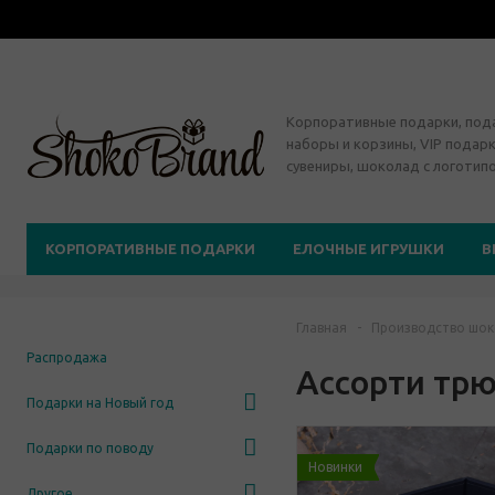
Корпоративные подарки, по
наборы и корзины, VIP подарк
сувениры, шоколад с логотип
КОРПОРАТИВНЫЕ ПОДАРКИ
ЕЛОЧНЫЕ ИГРУШКИ
В
Главная
-
Производство шок
Распродажа
Ассорти трю
Подарки на Новый год
Подарки по поводу
Новинки
Другое