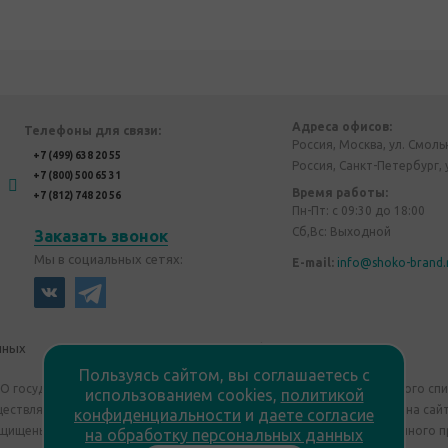
Адреса офисов:
Телефоны для связи:
Россия, Москва, ул. Смоль
+7 (499) 638 20 55
Россия, Санкт-Петербург, 
+7 (800) 500 65 31
Время работы:
+7 (812) 748 20 56
Пн-Пт: с 09:30 до 18:00
Сб,Вс: Выходной
Заказать звонок
Мы в социальных сетях:
E-mail:
info@shoko-brand.
нных
Политика конфиденциальности
Пользуясь сайтом, вы соглашаетесь с
"О государственном регулировании производства и оборота этилового сп
использованием cookies,
политикой
уществляем дистанционную торговлю. Все материалы, размещенные на сайт
конфиденциальности
и
даете согласие
ащищены "Shoko Brand". Авторские корпоративные подарки собственного п
на обработку персональных данных