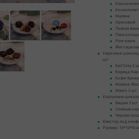
Классически
Космополит
Малина
Ореховый
Пьяная виш
Пина колад
Ром-изюм
Фисташков
Нарезные шоколадн
шт
Earl Grey 2 
Корица-Кар
Кофе-Кунжу
Малина-Фис
Манго 2 шт
Корпусные шокола
Вишня 3 шт
Соленая кар
Черная смо
Блистер под кон
Размер: 10*10*8 с