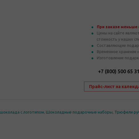
При заказе меньше
Цены на сайте являю
стоимость у наших с
Составляющие подар
Временное хранение 
Изготовление подарк
+7 (800) 500 65 3
Прайс-лист на календ
шоколада с логотипом
,
Шоколадные подарочные наборы
,
Трюфели ру