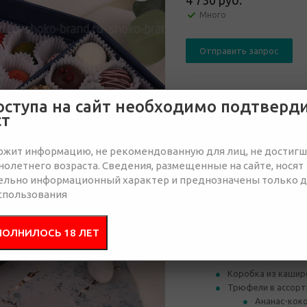
4 750 руб.
Много
Отправить запрос
оступа на сайт необходимо подтверд
ст
от 50
от 100
ржит информацию, не рекомендованную для лиц, не достиг
олетнего возраста. Сведения, размещенные на сайте, носят
5 240 руб.
5 080 руб.
4 
ельно информационный характер и преднозначены только 
спользования
Состав
Брендир
ПОЛНИЛОСЬ 18 ЛЕТ
Коробка из каширо
Трюфели в ассорти
Ананас-кок