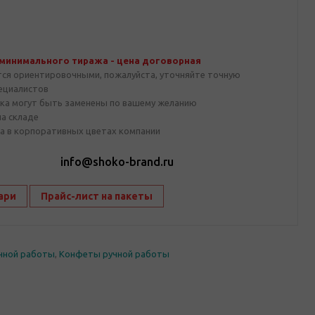
 минимального тиража - цена договорная
тся ориентировочными, пожалуйста, уточняйте точную
пециалистов
ка могут быть заменены по вашему желанию
на складе
а в корпоративных цветах компании
1
info@shoko-brand.ru
ари
Прайс-лист на пакеты
чной работы
,
Конфеты ручной работы