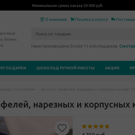
Минимальная сумма заказа 50 000 руб.
О компании
Покупка и оплата
Поставщ
дарочные
и, бизнес
ом
Нами произведено более 11 млн.подарков.
Смотре
ИП ПОДАРКИ
ШОКОЛАД РУЧНОЙ РАБОТЫ
АКЦИИ
П
олада с логотипом
-
Ассорти трюфелей, нарезных и корпусных конфет 2
фелей, нарезных и корпусных 