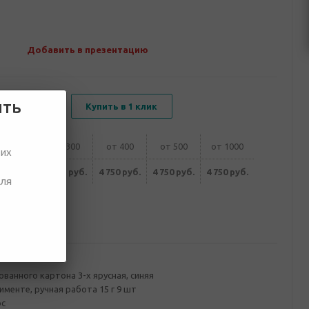
Добавить в презентацию
ить
В корзину
Купить в 1 клик
от 200
от 300
от 400
от 500
от 1000
ших
920 руб.
4 750 руб.
4 750 руб.
4 750 руб.
4 750 руб.
для
ование
ванного картона 3-х ярусная, синяя
менте, ручная работа 15 г 9 шт
ос