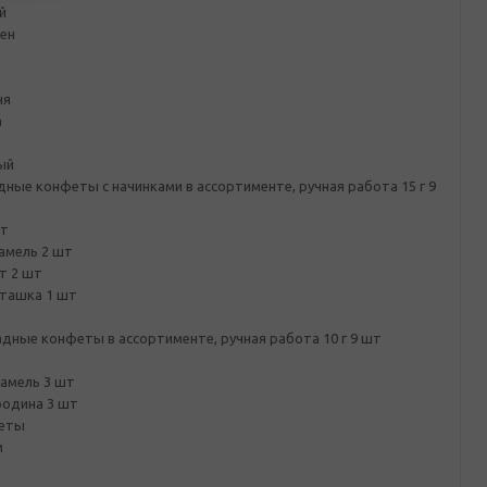
й
ен
ня
а
ый
ые конфеты с начинками в ассортименте, ручная работа 15 г 9
шт
амель 2 шт
т 2 шт
ташка 1 шт
дные конфеты в ассортименте, ручная работа 10 г 9 шт
амель 3 шт
родина 3 шт
феты
м