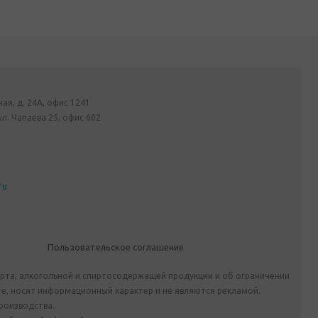
ная, д. 24А, офис 1241
ул. Чапаева 25, офис 602
ru
Пользовательское соглашение
ирта, алкогольной и спиртосодержащей продукции и об ограничении
е, носят информационный характер и не являются рекламой.
роизводства.