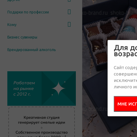
Подарки по профессии
Кому
Бизнес сувениры
Для д
Брендированный алкоголь
возра
Сайт соде
совершенн
исключит
личного и
МНЕ ИС