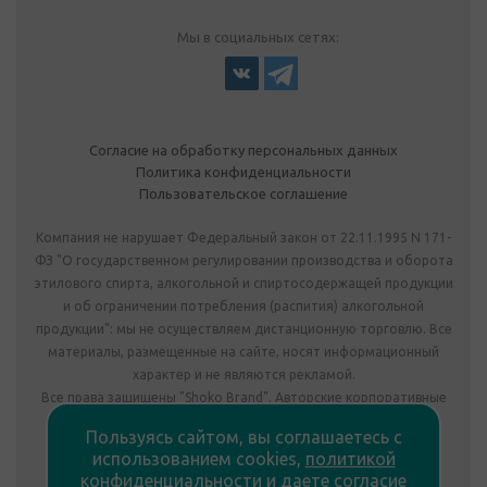
Мы в социальных сетях:
Согласие на обработку персональных данных
Политика конфиденциальности
Пользовательское соглашение
Компания не нарушает Федеральный закон от 22.11.1995 N 171-
ФЗ "О государственном регулировании производства и оборота
этилового спирта, алкогольной и спиртосодержащей продукции
и об ограничении потребления (распития) алкогольной
продукции": мы не осуществляем дистанционную торговлю. Все
материалы, размещенные на сайте, носят информационный
характер и не являются рекламой.
Все права защищены "Shoko Brand". Авторские корпоративные
подарки собственного производства.
Пользуясь сайтом, вы соглашаетесь с
Комплектация подарка может отличаться от изображения.
использованием cookies,
политикой
Информация на сайте не является публичной офертой.
конфиденциальности
и
даете согласие