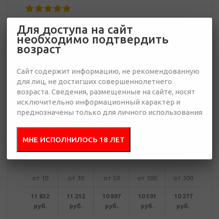
10 277 руб.
Для доступа на сайт
Много
необходимо подтвердить
возраст
Добавить в
Отправить
запрос
Сайт содержит информацию, не рекомендованную
презентацию
для лиц, не достигших совершеннолетнего
возраста. Сведения, размещенные на сайте, носят
исключительно информационный характер и
преднозначены только для личного использования
В корзину
МНЕ ИСПОЛНИЛОСЬ 18 ЛЕТ
Купить в 1 клик
от 10
от 30
от 50
от 100
от 300
11 832
11 212
10 897
10 591
10 277
руб.
руб.
руб.
руб.
руб.