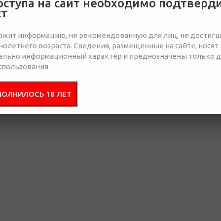
оступа на сайт необходимо подтверд
ст
 это великолепный повод порадовать своих коллег прекрасного пола, п
тва и их собственной неотразимости.
ржит информацию, не рекомендованную для лиц, не достиг
олетнего возраста. Сведения, размещенные на сайте, носят
та - это великолепный повод порадовать своих коллег прекр
ельно информационный характер и преднозначены только 
сеннего волшебства и их собственной неотразимости. Наша 
спользования
может! Ведь именно у нас в каталоге корпоративных
подарко
товые варианты незабываемых подарков для своих коллег.
ПОЛНИЛОСЬ 18 ЛЕТ