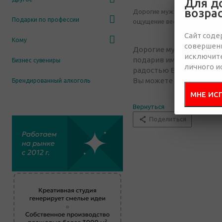
Для д
возра
Дорогие мужчины, 8 марта -
Подарки по профессии
ощущение весеннего волшебс
Сайт соде
Кому
совершенн
Дорогие мужчины, 8 мар
исключит
подарив им ощущение ве
Бизнес сувениры
личного и
радостью Вам в этом по
Вы можете найти уже го
Брендированный алкоголь
МНЕ ИС
Вернуться
Поделиться