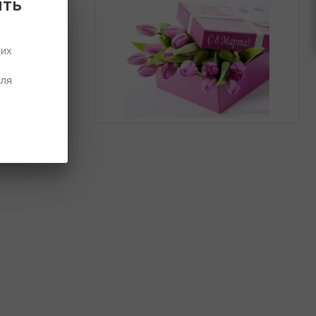
ить
одарив им
ших
асного пола,
для
компания, с
в на 8 марта
,