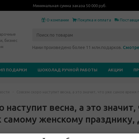
Минимальная сумма заказа 50 000 руб.
О компании
Покупка и оплата
Поставщ
дарочные
и, бизнес
ом
Нами произведено более 11 млн.подарков.
Смотре
ИП ПОДАРКИ
ШОКОЛАД РУЧНОЙ РАБОТЫ
АКЦИИ
П
вости
-
Совсем скоро наступит весна, а это значит, что уже самое время
 наступит весна, а это значит,
к самому женскому празднику, 