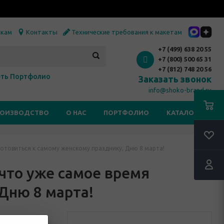
икам
Контакты
Технические требования к макетам
+7 (499) 638 20 55
+7 (800) 500 65 31
+7 (812) 748 20 56
ть Портфолио
Заказать звонок
info@shoko-brand.ru
РОИЗВОДСТВО
О НАС
ПОРТФОЛИО
КАТАЛОГИ
 готовиться к самому женскому празднику, Дню 8 марта!
RSS
 что уже самое время
Дню 8 марта!