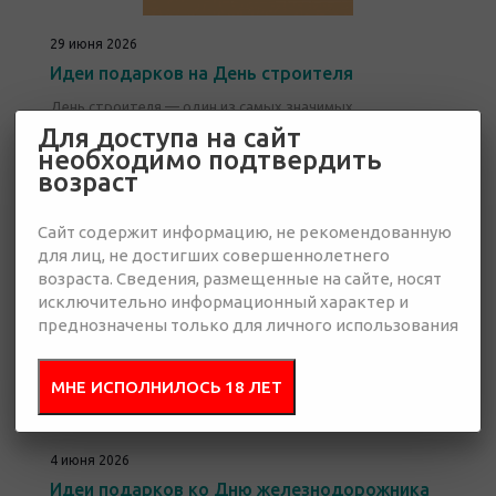
29 июня 2026
Идеи подарков на День строителя
День строителя — один из самых значимых
профессиональных праздников в России, в 2026 году это
Для доступа на сайт
праздник отмечается 9 августа — во второе воскресенье
необходимо подтвердить
августа.
возраст
Этот год — юбилейный, так как праздник пройдёт в 70-й
раз.
Сайт содержит информацию, не рекомендованную
для лиц, не достигших совершеннолетнего
возраста. Сведения, размещенные на сайте, носят
исключительно информационный характер и
преднозначены только для личного использования
МНЕ ИСПОЛНИЛОСЬ 18 ЛЕТ
4 июня 2026
Идеи подарков ко Дню железнодорожника