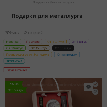
Подарки на День металлурга
Подарки для металлурга
Фильтр
По цене
Новинки
По акции
От 1 штуки
От 5 штук
От 10 штук
От 15 штук
От 30 штук
Производство от 3-х недель
Хиты продаж
Эксклюзив
Отметить все
Новинки
👁
От 15 штук