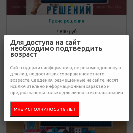
Яркие решения
7 840 руб.
Для доступа на сайт
необходимо подтвердить
возраст
Новинки
👁
От 15 штук
Сайт содержит информацию, не рекомендованную
для лиц, не достигших совершеннолетнего
возраста. Сведения, размещенные на сайте, носят
исключительно информационный характер и
преднозначены только для личного использования
МНЕ ИСПОЛНИЛОСЬ 18 ЛЕТ