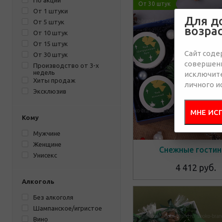
По акции
От 30 штук
От 1 штуки
Для д
От 5 штук
возра
От 10 штук
От 15 штук
Сайт соде
От 30 штук
совершенн
Производство от 3-х
недель
исключит
Хиты продаж
личного и
Эксклюзив
МНЕ ИС
Кому
Мужчине
Женщине
Снежные гости
Унисекс
4 412 руб.
Алкоголь
Без алкоголя
Шампанское/игристое
Вино