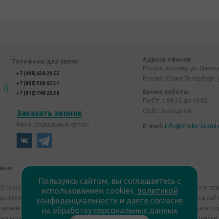
Адреса офисов:
Телефоны для связи:
Россия, Москва, ул. Смоль
+7 (499) 638 20 55
Россия, Санкт-Петербург, 
+7 (800) 500 65 31
Время работы:
+7 (812) 748 20 56
Пн-Пт: с 09:30 до 18:00
Сб,Вс: Выходной
Заказать звонок
Мы в социальных сетях:
E-mail:
info@shoko-brand.
нных
Политика конфиденциальности
Пользуясь сайтом, вы соглашаетесь с
"О государственном регулировании производства и оборота этилового сп
использованием cookies,
политикой
уществляем дистанционную торговлю. Все материалы, размещенные на сайт
конфиденциальности
и
даете согласие
ащищены "Shoko Brand". Авторские корпоративные подарки собственного п
на обработку персональных данных
ка может отличаться от изображения. Информация на сайте не является