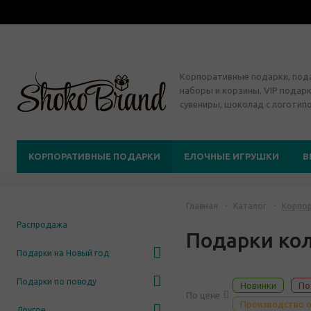
Корпоративные подарки, по
наборы и корзины, VIP подарк
сувениры, шоколад с логотип
КОРПОРАТИВНЫЕ ПОДАРКИ
ЕЛОЧНЫЕ ИГРУШКИ
В
Главная
-
Каталог
-
Корпор
Распродажа
Подарки кол
Подарки на Новый год
Подарки по поводу
Новинки
По
По цене
Производство о
Другое