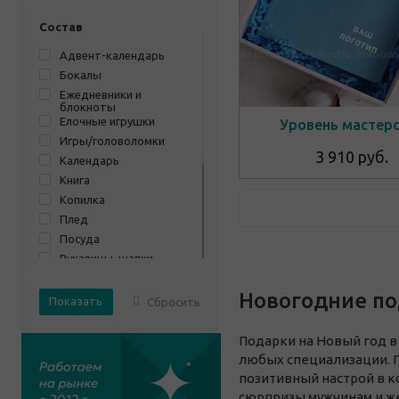
Кулинария
Мясная
Состав
Несъедобная
Адвент-календарь
Символ года
Бокалы
Cладкая
Ежедневники и
Функциональная
блокноты
Елочные игрушки
Чайная
Уровень мастер
Игры/головоломки
3 910 руб.
Календарь
Книга
Копилкa
Плед
Посуда
Рукавицы, шапки,
шарфы, платки
Светильник
Новогодние по
Сбросить
Свечи
Термос
Подарки на Новый год в
Фарфор
любых специализации. 
Часы
позитивный настрой в к
Шоколад ручной
работы
сюрпризы мужчинам и ж