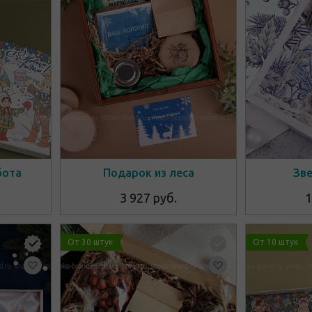
бота
Подарок из леса
Зве
3 927 руб.
1
От 30 штук
От 10 штук