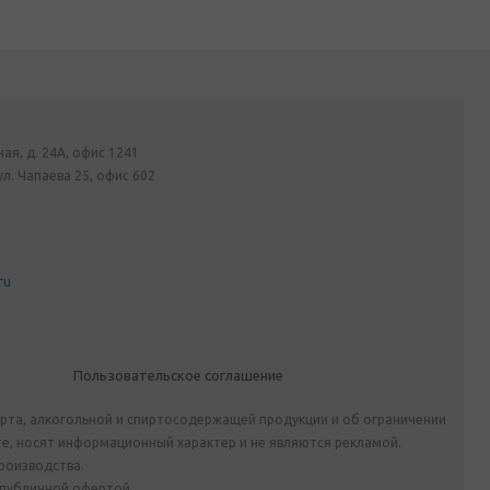
ная, д. 24А, офис 1241
ул. Чапаева 25, офис 602
ru
Пользовательское соглашение
ирта, алкогольной и спиртосодержащей продукции и об ограничении
е, носят информационный характер и не являются рекламой.
роизводства.
 публичной офертой.