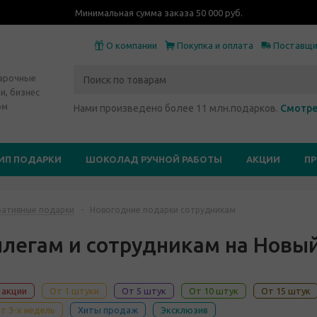
Минимальная сумма заказа 50 000 руб.
О компании
Покупка и оплата
Поставщ
дарочные
и, бизнес
ом
Нами произведено более 11 млн.подарков.
Смотре
ИП ПОДАРКИ
ШОКОЛАД РУЧНОЙ РАБОТЫ
АКЦИИ
П
ативные подарки
-
Новогодние подарки сотрудникам
легам и сотрудникам на Новый
 акции
От 1 штуки
От 5 штук
От 10 штук
От 15 штук
т 3-х недель
Хиты продаж
Эксклюзив