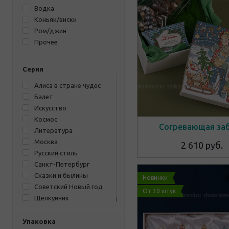
Водка
Коньяк/виски
Ром/джин
Прочее
Серия
Алиса в стране чудес
Балет
Искусство
Космос
Согревающая за
Литература
Москва
2 610 руб.
Русский стиль
Санкт-Петербург
Сказки и былины
Новинки
Советский Новый год
От 30 штук
Щелкунчик
Упаковка