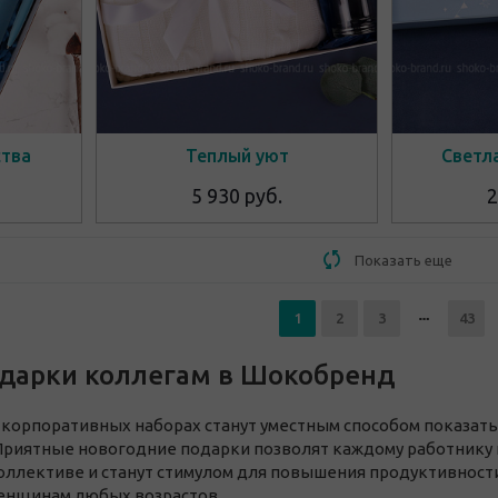
ства
Теплый уют
Светл
5 930 руб.
2
Показать еще
1
2
3
43
дарки коллегам в Шокобренд
 корпоративных наборах станут уместным способом показат
Приятные новогодние подарки позволят каждому работнику 
оллективе и станут стимулом для повышения продуктивност
енщинам любых возрастов.