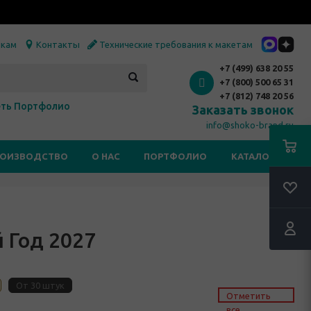
икам
Контакты
Технические требования к макетам
+7 (499) 638 20 55
+7 (800) 500 65 31
+7 (812) 748 20 56
ть Портфолио
Заказать звонок
info@shoko-brand.ru
РОИЗВОДСТВО
О НАС
ПОРТФОЛИО
КАТАЛОГИ
 Год 2027
От 30 штук
Отметить
все