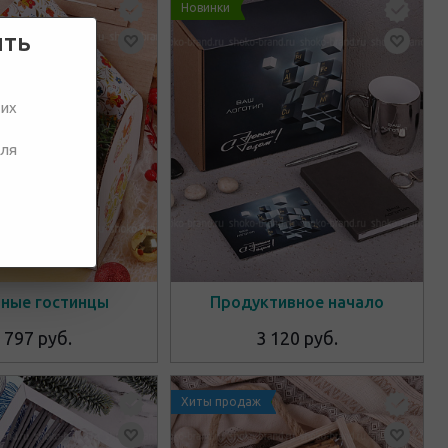
Новинки
ить
ших
для
ные гостинцы
Продуктивное начало
 797 руб.
3 120 руб.
Хиты продаж