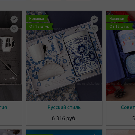
Новинки
Новинки
От 15 штук
От 15 штук
гия
Русский стиль
Совет
6 316 руб.
5