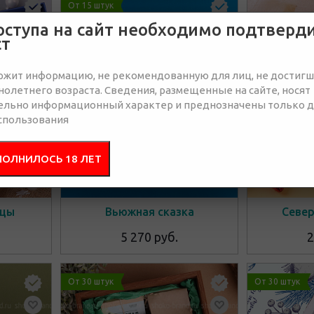
От 15 штук
Эксклюзив
оступа на сайт необходимо подтверд
ст
ржит информацию, не рекомендованную для лиц, не достиг
олетнего возраста. Сведения, размещенные на сайте, носят
ельно информационный характер и преднозначены только 
спользования
ПОЛНИЛОСЬ 18 ЛЕТ
нцы
Вьюжная сказка
Север
5 270 руб.
2
От 30 штук
От 30 штук