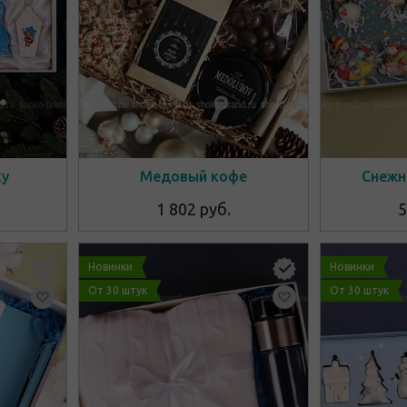
ку
Медовый кофе
Снежн
1 802 руб.
5
Новинки
Новинки
От 30 штук
От 30 штук