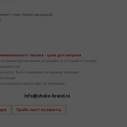
мент с картонной накладкой
м
 минимального тиража - цена договорная
тся ориентировочными, пожалуйста, уточняйте точную
пециалистов
ка могут быть заменены по вашему желанию
на складе
а в корпоративных цветах компании
1
info@shoko-brand.ru
ари
Прайс-лист на пакеты