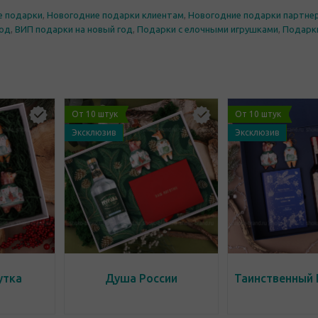
е подарки
,
Новогодние подарки клиентам
,
Новогодние подарки партне
год
,
ВИП подарки на новый год
,
Подарки с елочными игрушками
,
Подарки
От 10 штук
От 10 штук
Эксклюзив
Эксклюзив
утка
Душа России
Таинственный 