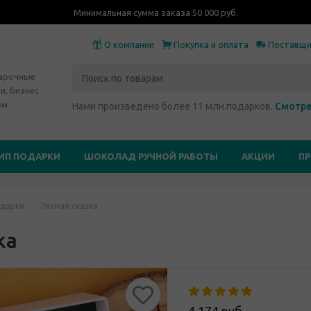
Минимальная сумма заказа 50 000 руб.
О компании
Покупка и оплата
Поставщ
дарочные
и, бизнес
ом
Нами произведено более 11 млн.подарков.
Смотре
ИП ПОДАРКИ
ШОКОЛАД РУЧНОЙ РАБОТЫ
АКЦИИ
П
дарки
-
Лесная сказка
ка