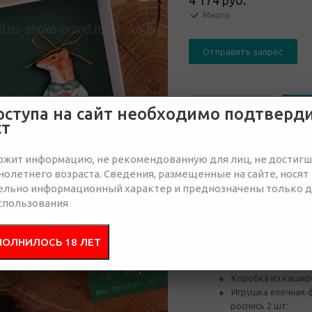
4 174 руб.
Много
Отправить запрос
оступа на сайт необходимо подтверд
ст
от 15
от 30
ржит информацию, не рекомендованную для лиц, не достиг
олетнего возраста. Сведения, размещенные на сайте, носят
4 803 руб.
4 556 руб.
4 
ельно информационный характер и преднозначены только 
спользования
Состав
Брендир
ПОЛНИЛОСЬ 18 ЛЕТ
Коробка из кашир
Игрушка елочная 
роспись 2 шт: