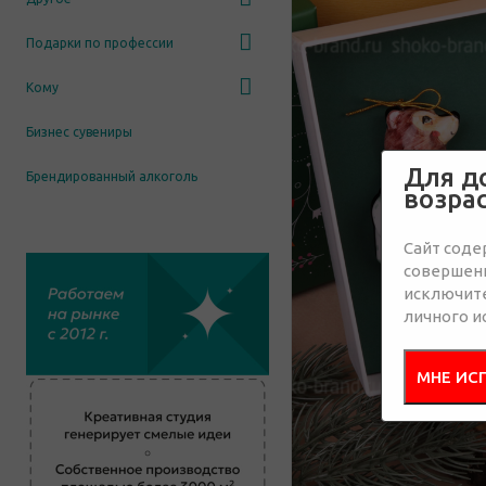
Подарки по профессии
Кому
Бизнес сувениры
Для д
Брендированный алкоголь
возра
Сайт соде
совершенн
исключит
личного и
МНЕ ИС