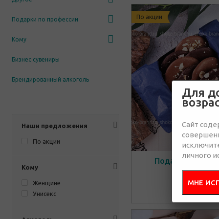
По акции
Подарки по профессии
Кому
Бизнес сувениры
Брендированный алкоголь
Для д
возра
Сайт соде
Наши предложения
совершенн
По акции
исключит
личного и
Подарок защитн
Кому
1 000 руб.
МНЕ ИС
Женщине
1170
руб.
Унисекс