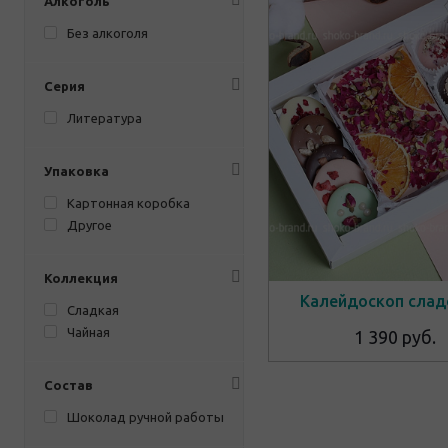
Алкоголь
Без алкоголя
Серия
Литература
Упаковка
Картонная коробка
Другое
Коллекция
Калейдоскоп слад
Cладкая
Чайная
1 390 руб.
Состав
Шоколад ручной работы