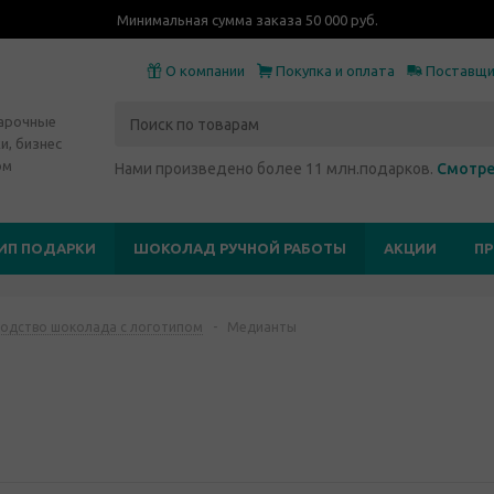
Минимальная сумма заказа 50 000 руб.
О компании
Покупка и оплата
Поставщ
дарочные
и, бизнес
ом
Нами произведено более 11 млн.подарков.
Смотре
ИП ПОДАРКИ
ШОКОЛАД РУЧНОЙ РАБОТЫ
АКЦИИ
П
одство шоколада с логотипом
-
Медианты