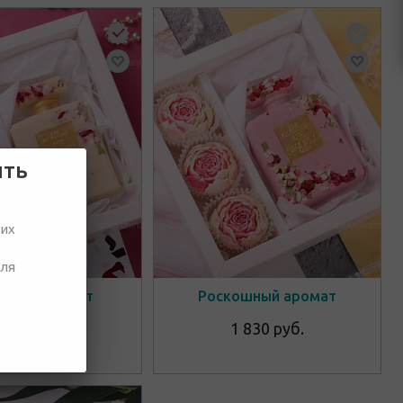
ить
ших
для
рный аромат
Роскошный аромат
 530 руб.
1 830 руб.