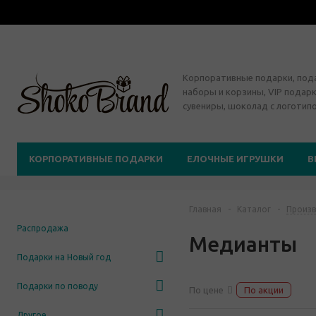
Корпоративные подарки, по
наборы и корзины, VIP подарк
сувениры, шоколад с логотип
КОРПОРАТИВНЫЕ ПОДАРКИ
ЕЛОЧНЫЕ ИГРУШКИ
В
Главная
-
Каталог
-
Произв
Распродажа
Медианты
Подарки на Новый год
Подарки по поводу
По цене
По акции
Другое