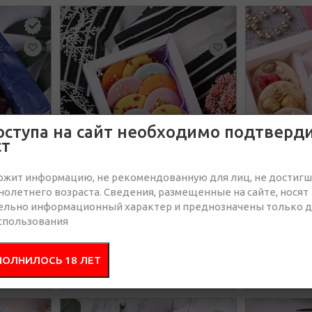
оступа на сайт необходимо подтверд
ст
ржит информацию, не рекомендованную для лиц, не достиг
олетнего возраста. Сведения, размещенные на сайте, носят
ельно информационный характер и преднозначены только 
спользования
ику
Весенняя легкость
Шика
1 390 руб.
1
ПОЛНИЛОСЬ 18 ЛЕТ
1650
руб.