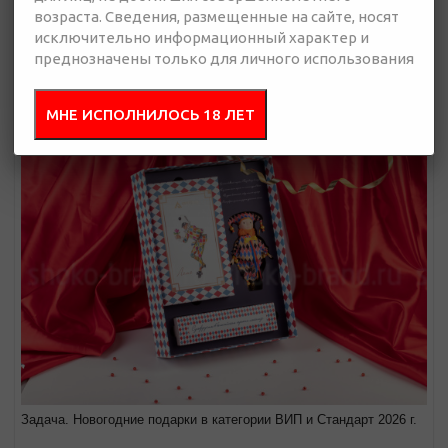
возраста. Сведения, размещенные на сайте, носят
Задача. Новогодние подарки 2026
исключительно информационный характер и
преднозначены только для личного использования
Смотреть полностью
Новогодние подарки 2026 для АМУРСТАЛЬ
МНЕ ИСПОЛНИЛОСЬ 18 ЛЕТ
Задача. Новогодние подарки в категории ВИП и Стандарт 2026 г.