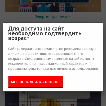
Энергия для жизни
5 830 руб.
Для доступа на сайт
необходимо подтвердить
возраст
Новинки
👁
Сайт содержит информацию, не рекомендованную
От 15 штук
для лиц, не достигших совершеннолетнего
возраста. Сведения, размещенные на сайте, носят
исключительно информационный характер и
преднозначены только для личного использования
МНЕ ИСПОЛНИЛОСЬ 18 ЛЕТ