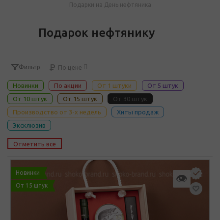
Подарки на День нефтяника
Подарок нефтянику
Фильтр
По цене
Новинки
По акции
От 1 штуки
От 5 штук
От 10 штук
От 15 штук
От 30 штук
Производство от 3-х недель
Хиты продаж
Эксклюзив
Отметить все
Новинки
👁
От 15 штук