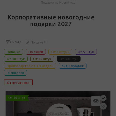
Подарки на Новый год
Корпоративные новогодние
подарки 2027
Фильтр
По цене
Новинки
По акции
От 1 штуки
От 5 штук
От 10 штук
От 15 штук
От 30 штук
Производство от 3-х недель
Хиты продаж
Эксклюзив
Отметить все
От 10 штук
👁