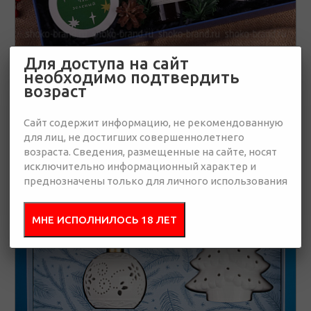
Для доступа на сайт
Снежные гостинцы
необходимо подтвердить
возраст
4 412 руб.
Сайт содержит информацию, не рекомендованную
для лиц, не достигших совершеннолетнего
возраста. Сведения, размещенные на сайте, носят
От 15 штук
👁
исключительно информационный характер и
Эксклюзив
преднозначены только для личного использования
МНЕ ИСПОЛНИЛОСЬ 18 ЛЕТ