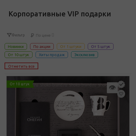
Корпоративные VIP подарки
Фильтр
По цене
Новинки
По акции
От 1 штуки
От 5 штук
От 10 штук
Хиты продаж
Эксклюзив
Отметить все
От 10 штук
👁