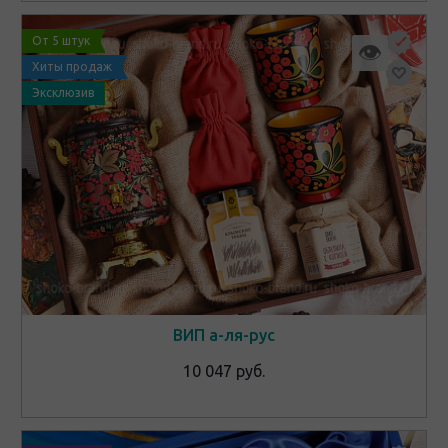
От 5 штук
👁
Хиты продаж
Эксклюзив
ВИП а-ля-рус
10 047 руб.