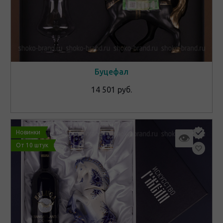
Буцефал
14 501 руб.
Новинки
👁
От 10 штук