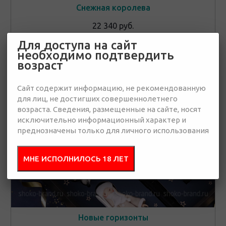
Снежная королева
22 340 руб.
Для доступа на сайт
необходимо подтвердить
возраст
От 10 штук
👁
Эксклюзив
Сайт содержит информацию, не рекомендованную
для лиц, не достигших совершеннолетнего
возраста. Сведения, размещенные на сайте, носят
исключительно информационный характер и
преднозначены только для личного использования
МНЕ ИСПОЛНИЛОСЬ 18 ЛЕТ
Новые горизонты