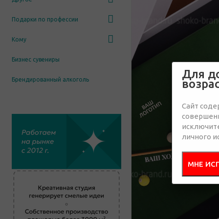
Подарки по профессии
Кому
Бизнес сувениры
Для д
Брендированный алкоголь
возра
Сайт соде
совершенн
исключит
личного и
МНЕ ИС