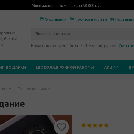
Минимальная сумма заказа 50 000 руб.
О компании
Покупка и оплата
Поставщ
дарочные
и, бизнес
ом
Нами произведено более 11 млн.подарков.
Смотре
ИП ПОДАРКИ
ШОКОЛАД РУЧНОЙ РАБОТЫ
АКЦИИ
П
отипом
-
Точное попадание
адание