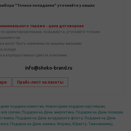
набора "Точное попадание" уточняйте у наших
 минимального тиража - цена договорная
тся ориентировочными, пожалуйста, уточняйте точную
пециалистов
ка могут быть заменены по вашему желанию
на складе
а в корпоративных цветах компании
1
info@shoko-brand.ru
ари
Прайс-лист на пакеты
дние подарки клиентам
,
Новогодние подарки партнерам
,
 все случаи
,
Подарки на День энергетика
,
Подарки на День полиции
,
фтяника
,
Подарки на День воздушного флота
,
Подарки на День
олога
,
Подарки на День химика
,
Моряку
,
Юристу
,
Таможеннику
,