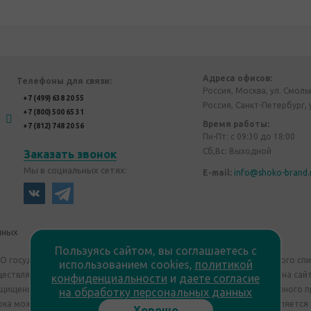
Адреса офисов:
Телефоны для связи:
Россия, Москва, ул. Смоль
+7 (499) 638 20 55
Россия, Санкт-Петербург, 
+7 (800) 500 65 31
Время работы:
+7 (812) 748 20 56
Пн-Пт: с 09:30 до 18:00
Сб,Вс: Выходной
Заказать звонок
Мы в социальных сетях:
E-mail:
info@shoko-brand.
нных
Политика конфиденциальности
Пользуясь сайтом, вы соглашаетесь с
"О государственном регулировании производства и оборота этилового сп
использованием cookies,
политикой
уществляем дистанционную торговлю. Все материалы, размещенные на сайт
конфиденциальности
и
даете согласие
ащищены "Shoko Brand". Авторские корпоративные подарки собственного п
на обработку персональных данных
ка может отличаться от изображения. Информация на сайте не является
Хорошо