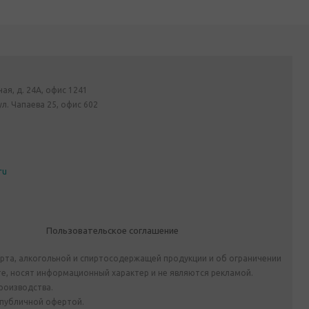
ная, д. 24А, офис 1241
ул. Чапаева 25, офис 602
ru
Пользовательское соглашение
ирта, алкогольной и спиртосодержащей продукции и об ограничении
е, носят информационный характер и не являются рекламой.
роизводства.
 публичной офертой.