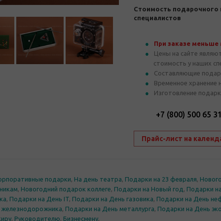
Стоимость подарочного 
специалистов
При заказе меньше
Цены на сайте являю
стоимость у наших с
Составляющие подар
Временное хранение 
Изготовление подарк
+7 (800) 500 65 3
Прайс-лист на календ
орпоративные подарки
,
На день театра
,
Подарки на 23 февраля
,
Нового
никам
,
Новогодний подарок коллеге
,
Подарки на Новый год
,
Подарки на
ка
,
Подарки на День IT
,
Подарки на День газовика
,
Подарки на День не
ь железнодорожника
,
Подарки на День металлурга
,
Подарки на День эк
киру
,
Руководителю
,
Бизнесмену
,