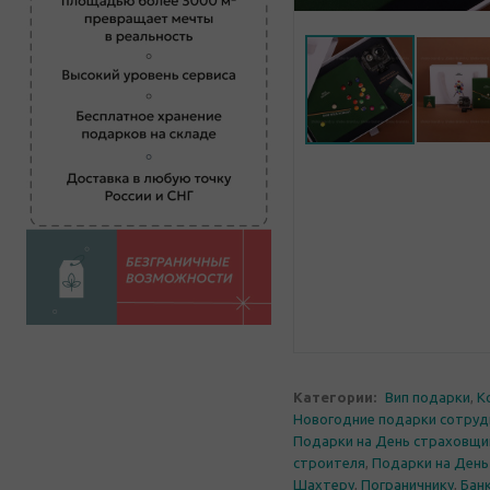
Категории:
Вип подарки
,
К
Новогодние подарки сотруд
Подарки на День страховщи
строителя
,
Подарки на Ден
Шахтеру
,
Пограничнику
,
Бан