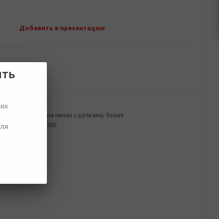
Добавить в презентацию
ить
ование
ших
ванного картона пенал с ручками, белая
, видео 3840*2160
для
o SD 64 гб
бильярд
 мм
емент
00 мм