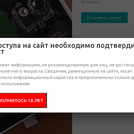
Много
Отправить запрос
оступа на сайт необходимо подтверд
Состав
Брендир
ст
ржит информацию, не рекомендованную для лиц, не достиг
Коробка из каширо
олетнего возраста. Сведения, размещенные на сайте, носят
Экшн-камера 16 Мп
ельно информационный характер и преднозначены только 
Карта памяти Micr
спользования
Игра Настольный 
Открытка 140*70
ПОЛНИЛОСЬ 18 ЛЕТ
Поролоновый лож
Размер 340*230*1