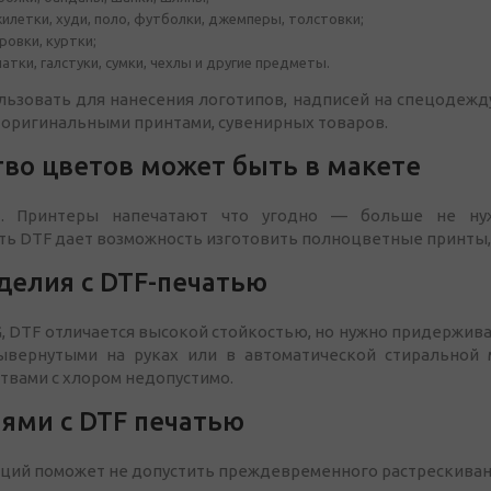
илетки, худи, поло, футболки, джемперы, толстовки;
овки, куртки;
тки, галстуки, сумки, чехлы и другие предметы.
ьзовать для нанесения логотипов, надписей на спецодежду
 оригинальными принтами, сувенирных товаров.
тво цветов может быть в макете
 Принтеры напечатают что угодно — больше не нужн
ь DTF дает возможность изготовить полноцветные принты, 
делия с DTF-печатью
G, DTF отличается высокой стойкостью, но нужно придержив
вернутыми на руках или в автоматической стиральной 
твами с хлором недопустимо.
иями с DTF печатью
ий поможет не допустить преждевременного растрескивани