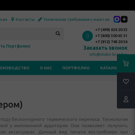
икам
Контакты
Технические требования к макетам
+7 (499) 638 20 55
+7 (800) 500 65 31
+7 (812) 748 20 56
ть Портфолио
Заказать звонок
info@shoko-brand.ru
РОИЗВОДСТВО
О НАС
ПОРТФОЛИО
КАТАЛОГИ
ером)
тоду бесконтурного термического переноса. Технология
ной у миллионной аудитории. Она позволяет получить
ли аксессуарах. Данный вид печати востребован при