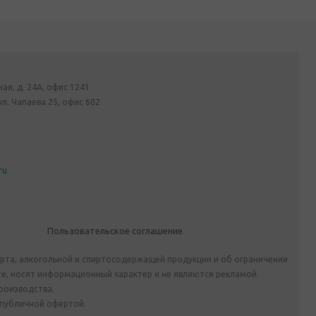
ная, д. 24А, офис 1241
ул. Чапаева 25, офис 602
ru
Пользовательское соглашение
ирта, алкогольной и спиртосодержащей продукции и об ограничении
е, носят информационный характер и не являются рекламой.
роизводства.
 публичной офертой.