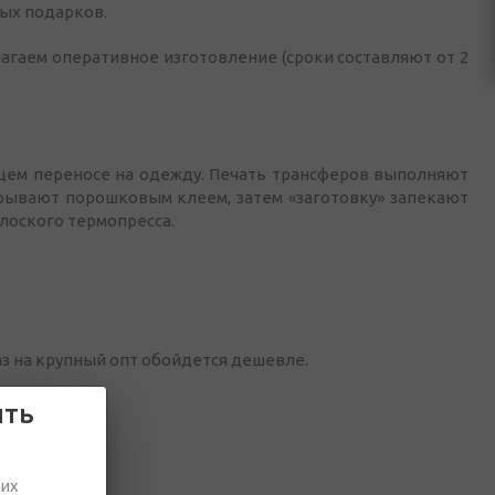
ых подарков.
агаем оперативное изготовление (сроки составляют от 2
ющем переносе на одежду. Печать трансферов выполняют
рывают порошковым клеем, затем «заготовку» запекают
лоского термопресса.
аз на крупный опт обойдется дешевле.
ить
ших