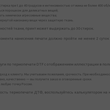
тирка при t до 40 градусов и интенсивностью отжима не более 400 об/
ься порошком для деликатных вещей;
ть химически агрессивные вещества;
ернутой наизнанку вещи через защитную ткань.
ностей ткани, принт может выдержать до 30 стирок.
момента нанесения печати должно пройти не менее 2 суто
луги по термопечати DTF с отображением иллюстрации в полн
ход к клиенту. Мы учитываем пожелания, срочность. При необходимос
но, качественно — вы получите заказ в оговоренные сроки.
 любую точку России.
ость термопечати ДТФ, воспользуйтесь калькулятором на н