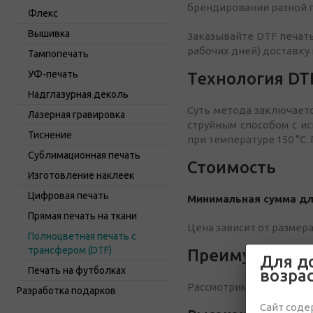
брендировании разной 
Флекс
Вышивка
Заказывайте DTF печать
рабочих дней) доставку 
Тампопечать
УФ-печать
Технология DT
Надглазурная деколь
Суть метода заключает
Лазерная гравировка
струйным способом с и
Тиснение
при температуре 150 °C
Сублимационная печать
Стоимость
Изготовление наклеек
Цифровая печать
Минимальная сумма для
Прямая печать на ткани
Цена зависит от размера
Полноцветная печать с
трансфером (DTF)
Преимущества 
Для д
Печать на футболках
возра
Рассмотрим ключевые д
Разработка подарков
Сайт соде