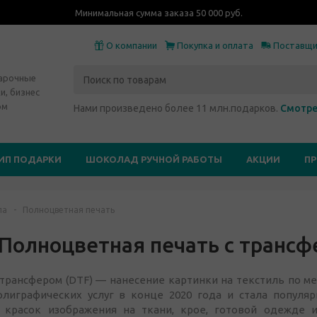
Минимальная сумма заказа 50 000 руб.
О компании
Покупка и оплата
Поставщ
дарочные
и, бизнес
ом
Нами произведено более 11 млн.подарков.
Смотре
ИП ПОДАРКИ
ШОКОЛАД РУЧНОЙ РАБОТЫ
АКЦИИ
П
па
-
Полноцветная печать
(Полноцветная печать с трансф
трансфером (DTF) — нанесение картинки на текстиль по ме
лиграфических услуг в конце 2020 года и стала популяр
 красок изображения на ткани, крое, готовой одежде и