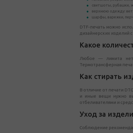
свитшоты, рубашки, ж
верхнюю одежду: ветр
шарфы, варежки, перча
DTF-печать можно испол
дизайнерских изделий с
Какое количес
Любое — лимита нет.
Термотрансферная печат
Как стирать из
В отличие от печати DT
и иные вещи нужно вы
отбеливателями и средс
Уход за издел
Соблюдение рекомендац