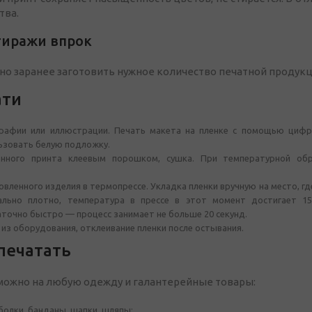
тва.
тиражи впрок
о заранее заготовить нужное количество печатной продукци
ати
рафии или иллюстрации. Печать макета на пленке с помощью цифр
ьзовать белую подложку.
енного принта клеевым порошком, сушка. При температурной обр
вленного изделия в термопрессе. Укладка пленки вручную на место, г
ально плотно, температура в прессе в этот момент достигает 15
точно быстро — процесс занимает не больше 20 секунд.
 из оборудования, отклеивание пленки после остывания.
печатать
можно на любую одежду и галантерейные товары:
болки, банданы, шапки, шляпы;