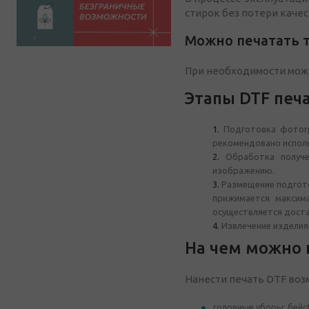
стирок без потери качес
Можно печатать 
При необходимости можн
Этапы DTF печ
Подготовка фотог
рекомендовано испол
Обработка получ
изображению.
Размещение подгото
прижимается максим
осуществляется доста
Извлечение изделия
На чем можно 
Нанести печать DTF воз
головные уборы: бейс