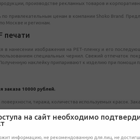
продукции, производстве рекламных товаров и корпоративн
 по привлекательным ценам в компании Shoko Brand. Предл
по Москве и регионам.
F печати
ся в нанесении изображения на PET-пленку и его последу
спользованием специальных чернил. Свежий отпечаток пок
. Полученную наклейку припаривают к изделию при помощи п
 заказа 10000 рублей.
 поверхности, тиража, количества используемых красок. Зак
DTF печати
оступа на сайт необходимо подтверд
ст
остоинства DTF технологии.
ржит информацию, не рекомендованную для лиц, не достиг