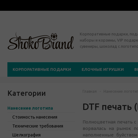
Корпоративные подарки, по
наборы и корзины, VIP подарк
сувениры, шоколад с логотип
КОРПОРАТИВНЫЕ ПОДАРКИ
ЕЛОЧНЫЕ ИГРУШКИ
В
Категории
Главная
-
Нанесение логоти
DTF печать 
Нанесение логотипа
Стоимость нанесения
Полноцветная печать с 
Технические требования
ворвалась на рынок по
наполненные буйством
Шелкография