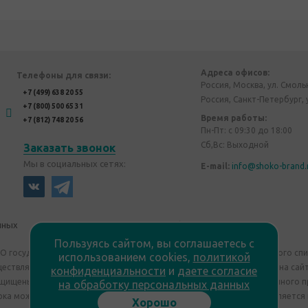
Адреса офисов:
Телефоны для связи:
Россия, Москва, ул. Смоль
+7 (499) 638 20 55
Россия, Санкт-Петербург, 
+7 (800) 500 65 31
Время работы:
+7 (812) 748 20 56
Пн-Пт: с 09:30 до 18:00
Сб,Вс: Выходной
Заказать звонок
Мы в социальных сетях:
E-mail:
info@shoko-brand.
нных
Политика конфиденциальности
Пользуясь сайтом, вы соглашаетесь с
"О государственном регулировании производства и оборота этилового сп
использованием cookies,
политикой
уществляем дистанционную торговлю. Все материалы, размещенные на сайт
конфиденциальности
и
даете согласие
ащищены "Shoko Brand". Авторские корпоративные подарки собственного п
на обработку персональных данных
ка может отличаться от изображения. Информация на сайте не является
Хорошо