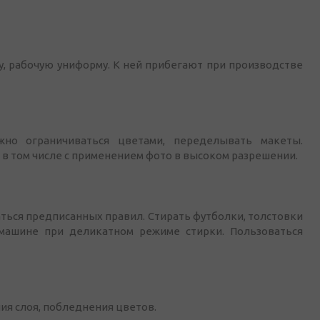
, рабочую униформу. К ней прибегают при производстве
о ограничиваться цветами, переделывать макеты.
в том числе с применением фото в высоком разрешении.
аться предписанных правил. Стирать футболки, толстовки
машине при деликатном режиме стирки. Пользоваться
я слоя, побледнения цветов.