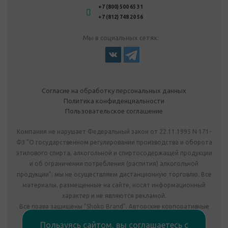
+7 (800) 500 65 31
+7 (812) 748 20 56
Мы в социальных сетях:
Согласие на обработку персональных данных
Политика конфиденциальности
Пользовательское соглашение
Компания не нарушает Федеральный закон от 22.11.1995 N 171-
ФЗ "О государственном регулировании производства и оборота
этилового спирта, алкогольной и спиртосодержащей продукции
и об ограничении потребления (распития) алкогольной
продукции": мы не осуществляем дистанционную торговлю. Все
материалы, размещенные на сайте, носят информационный
характер и не являются рекламой.
Все права защищены "Shoko Brand". Авторские корпоративные
подарки собственного производства.
Пользуясь сайтом, вы соглашаетесь с
Комплектация подарка может отличаться от изображения.