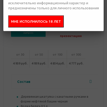
исключительно информационный характер и
преднозначены только для личного использования
4 777 руб.
Много
МНЕ ИСПОЛНИЛОСЬ 18 ЛЕТ
Добавить в
Отправить
запрос
презентацию
от 30
от 50
от 100
от 300
4 939 руб.
4 939 руб.
4 854 руб.
4 777 руб.
Состав
Деревянная шкатулка с канатными ручками в
форме нефтяной башни черная
Водка Белуга 0,5 л