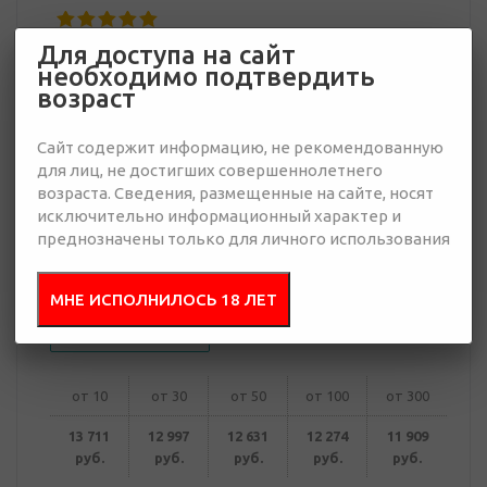
Для доступа на сайт
11 909 руб.
необходимо подтвердить
Много
возраст
Добавить в
Отправить
Сайт содержит информацию, не рекомендованную
запрос
презентацию
для лиц, не достигших совершеннолетнего
возраста. Сведения, размещенные на сайте, носят
исключительно информационный характер и
преднозначены только для личного использования
В корзину
МНЕ ИСПОЛНИЛОСЬ 18 ЛЕТ
Купить в 1 клик
от 10
от 30
от 50
от 100
от 300
13 711
12 997
12 631
12 274
11 909
руб.
руб.
руб.
руб.
руб.