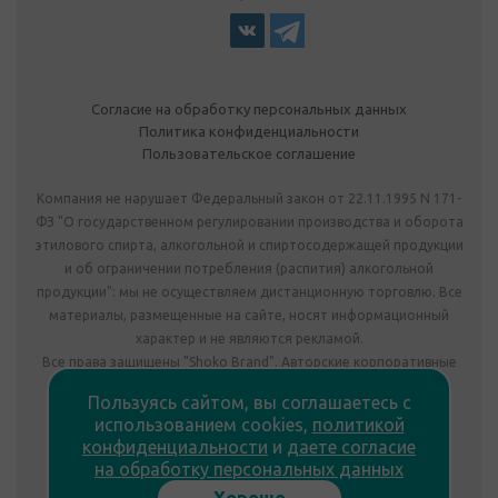
Согласие на обработку персональных данных
Политика конфиденциальности
Пользовательское соглашение
Компания не нарушает Федеральный закон от 22.11.1995 N 171-
ФЗ "О государственном регулировании производства и оборота
этилового спирта, алкогольной и спиртосодержащей продукции
и об ограничении потребления (распития) алкогольной
продукции": мы не осуществляем дистанционную торговлю. Все
материалы, размещенные на сайте, носят информационный
характер и не являются рекламой.
Все права защищены "Shoko Brand". Авторские корпоративные
подарки собственного производства.
Пользуясь сайтом, вы соглашаетесь с
Комплектация подарка может отличаться от изображения.
использованием cookies,
политикой
Информация на сайте не является публичной офертой.
конфиденциальности
и
даете согласие
Сведения о продавце:
на обработку персональных данных
ООО «Фабрика подарков», лицензия №78РПА0009672 от