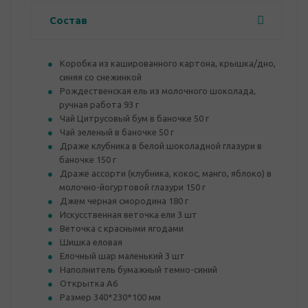
Состав
Коробка из кашированного картона, крышка/дно,
синяя со снежинкой
Рождественская ель из молочного шоколада,
ручная работа 93 г
Чай Цитрусовый бум в баночке 50 г
Чай зеленый в баночке 50 г
Драже клубника в белой шоколадной глазури в
баночке 150 г
Драже ассорти (клубника, кокос, манго, яблоко) в
молочно-йогуртовой глазури 150 г
Джем черная смородина 180 г
Искусственная веточка ели 3 шт
Веточка с красными ягодами
Шишка еловая
Елочный шар маленький 3 шт
Наполнитель бумажный темно-синий
Открытка А6
Размер 340*230*100 мм