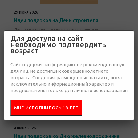
29 июня 2026
Идеи подарков на День строителя
День строителя — один из самых значимых
профессиональных праздников в России, в 2026 году это
Для доступа на сайт
праздник отмечается 9 августа — во второе воскресенье
необходимо подтвердить
августа.
возраст
Этот год — юбилейный, так как праздник пройдёт в 70-й
раз.
Сайт содержит информацию, не рекомендованную
для лиц, не достигших совершеннолетнего
возраста. Сведения, размещенные на сайте, носят
исключительно информационный характер и
преднозначены только для личного использования
МНЕ ИСПОЛНИЛОСЬ 18 ЛЕТ
4 июня 2026
Идеи подарков ко Дню железнодорожника