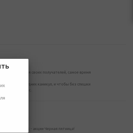
ить
ы и дожидаются своих получателей, самое время
ыхода с новогодних каникул, и чтобы без спешки
ших
учше уже сейчас.
для
бителей скидок - акции Черная пятница!