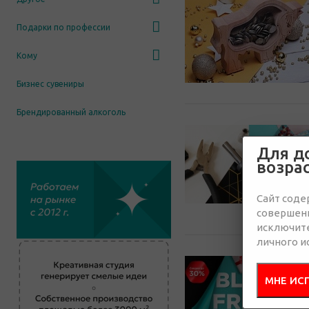
Подарки по профессии
Кому
Бизнес сувениры
Брендированный алкоголь
Для д
возра
Сайт соде
совершенн
исключит
личного и
МНЕ ИС