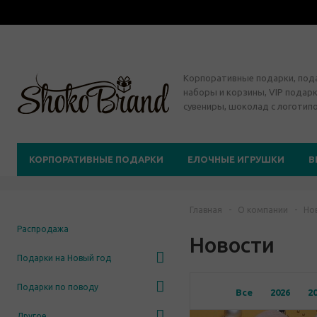
Корпоративные подарки, по
наборы и корзины, VIP подарк
сувениры, шоколад с логотип
КОРПОРАТИВНЫЕ ПОДАРКИ
ЕЛОЧНЫЕ ИГРУШКИ
В
Главная
-
О компании
-
Но
Распродажа
Новости
Подарки на Новый год
Подарки по поводу
Все
2026
2
Другое