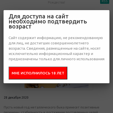
RSS
Рождества!
Для доступа на сайт
Счастливого Нового года и
необходимо подтвердить
Рождества!
возраст
Сайт содержит информацию, не рекомендованную
для лиц, не достигших совершеннолетнего
возраста. Сведения, размещенные на сайте, носят
исключительно информационный характер и
преднозначены только для личного использования
МНЕ ИСПОЛНИЛОСЬ 18 ЛЕТ
28 декабря 2020
Пусть новый год металлического быка принесет позитивные
перемены, стабильность и достижение поставленных целей,