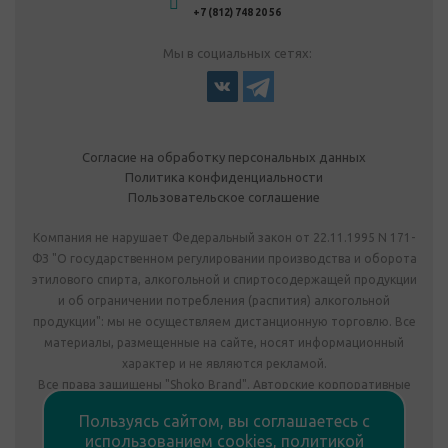
+7 (812) 748 20 56
Мы в социальных сетях:
Согласие на обработку персональных данных
Политика конфиденциальности
Пользовательское соглашение
Компания не нарушает Федеральный закон от 22.11.1995 N 171-
ФЗ "О государственном регулировании производства и оборота
этилового спирта, алкогольной и спиртосодержащей продукции
и об ограничении потребления (распития) алкогольной
продукции": мы не осуществляем дистанционную торговлю. Все
материалы, размещенные на сайте, носят информационный
характер и не являются рекламой.
Все права защищены "Shoko Brand". Авторские корпоративные
подарки собственного производства.
Пользуясь сайтом, вы соглашаетесь с
Комплектация подарка может отличаться от изображения.
использованием cookies,
политикой
Информация на сайте не является публичной офертой.