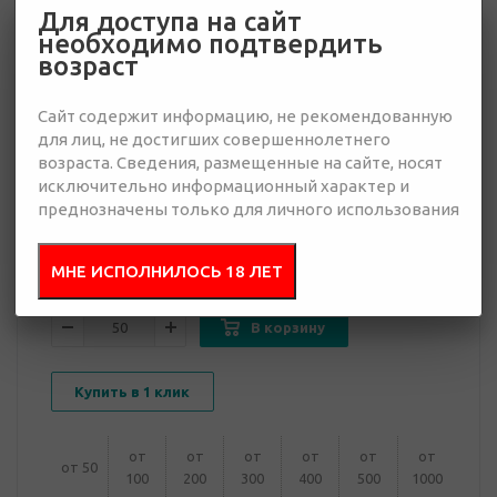
Для доступа на сайт
необходимо подтвердить
возраст
6 690 руб.
Сайт содержит информацию, не рекомендованную
Много
для лиц, не достигших совершеннолетнего
возраста. Сведения, размещенные на сайте, носят
Добавить в
исключительно информационный характер и
Отправить
запрос
преднозначены только для личного использования
презентацию
МНЕ ИСПОЛНИЛОСЬ 18 ЛЕТ
В корзину
Купить в 1 клик
от
от
от
от
от
от
от 50
100
200
300
400
500
1000