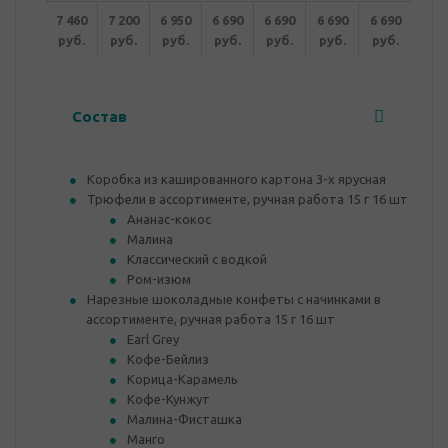
7 460
7 200
6 950
6 690
6 690
6 690
6 690
руб.
руб.
руб.
руб.
руб.
руб.
руб.
Состав
Коробка из кашированного картона 3-х ярусная
Трюфели в ассортименте, ручная работа 15 г 16 шт
Ананас-кокос
Малина
Классический с водкой
Ром-изюм
Нарезные шоколадные конфеты с начинками в
ассортименте, ручная работа 15 г 16 шт
Earl Grey
Кофе-Бейлиз
Корица-Карамель
Кофе-Кунжут
Малина-Фисташка
Манго