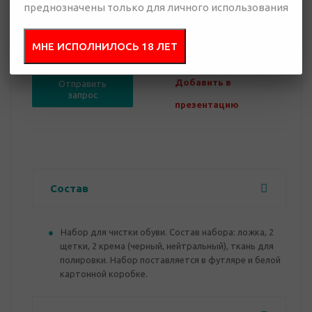
преднозначены только для личного использования
0 руб.
МНЕ ИСПОЛНИЛОСЬ 18 ЛЕТ
Нет в наличии
Добавить в
Отправить
запрос
презентацию
Состав
Набор для чистки обуви. Состав набора: ложка, 2
щетки, 2 крема (черный, нейтральный), ткань для
полировки. Набор поставляется в футляре и белой
картонной коробке.