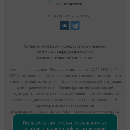
+7 (812) 748 20 56
Мы в социальных сетях:
Согласие на обработку персональных данных
Политика конфиденциальности
Пользовательское соглашение
Компания не нарушает Федеральный закон от 22.11.1995 N 171-
ФЗ "О государственном регулировании производства и оборота
этилового спирта, алкогольной и спиртосодержащей продукции
и об ограничении потребления (распития) алкогольной
продукции": мы не осуществляем дистанционную торговлю. Все
материалы, размещенные на сайте, носят информационный
характер и не являются рекламой.
Все права защищены "Shoko Brand". Авторские корпоративные
подарки собственного производства.
Пользуясь сайтом, вы соглашаетесь с
Комплектация подарка может отличаться от изображения.
использованием cookies,
политикой