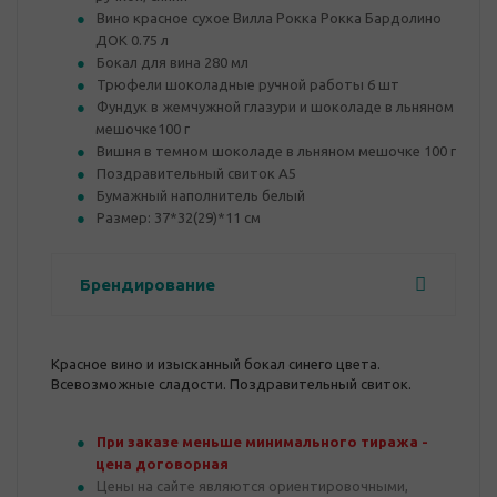
Вино красное сухое Вилла Рокка Рокка Бардолино
ДОК 0.75 л
Бокал для вина 280 мл
Трюфели шоколадные ручной работы 6 шт
Фундук в жемчужной глазури и шоколаде в льняном
мешочке100 г
Вишня в темном шоколаде в льняном мешочке 100 г
Поздравительный свиток А5
Бумажный наполнитель белый
​​Размер: 37*32(29)*11 см
Брендирование
Красное вино и изысканный бокал синего цвета.
Всевозможные сладости. Поздравительный свиток.
При заказе меньше минимального тиража -
цена договорная
Цены на сайте являются ориентировочными,