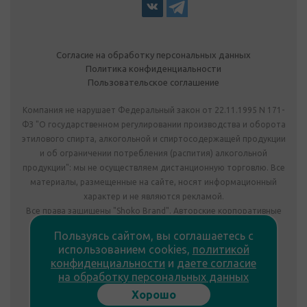
Согласие на обработку персональных данных
Политика конфиденциальности
Пользовательское соглашение
Компания не нарушает Федеральный закон от 22.11.1995 N 171-
ФЗ "О государственном регулировании производства и оборота
этилового спирта, алкогольной и спиртосодержащей продукции
и об ограничении потребления (распития) алкогольной
продукции": мы не осуществляем дистанционную торговлю. Все
материалы, размещенные на сайте, носят информационный
характер и не являются рекламой.
Все права защищены "Shoko Brand". Авторские корпоративные
подарки собственного производства.
Пользуясь сайтом, вы соглашаетесь с
Комплектация подарка может отличаться от изображения.
использованием cookies,
политикой
Информация на сайте не является публичной офертой.
конфиденциальности
и
даете согласие
Сведения о продавце:
на обработку персональных данных
ООО «Фабрика подарков», лицензия №78РПА0009672 от
Хорошо
23.05.2023