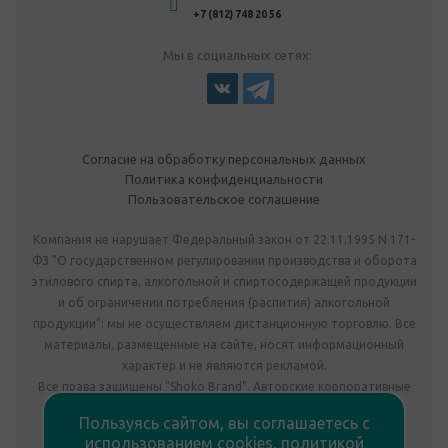
+7 (812) 748 20 56
Мы в социальных сетях:
Согласие на обработку персональных данных
Политика конфиденциальности
Пользовательское соглашение
Компания не нарушает Федеральный закон от 22.11.1995 N 171-
ФЗ "О государственном регулировании производства и оборота
этилового спирта, алкогольной и спиртосодержащей продукции
и об ограничении потребления (распития) алкогольной
продукции": мы не осуществляем дистанционную торговлю. Все
материалы, размещенные на сайте, носят информационный
характер и не являются рекламой.
Все права защищены "Shoko Brand". Авторские корпоративные
подарки собственного производства.
Пользуясь сайтом, вы соглашаетесь с
Комплектация подарка может отличаться от изображения.
использованием cookies,
политикой