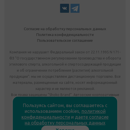
Согласие на обработку персональных данных
Политика конфиденциальности
Пользовательское соглашение
Компания не нарушает Федеральный закон от 22.11.1995 N 171-
ФЗ "О государственном регулировании производства и оборота
этилового спирта, алкогольной и спиртосодержащей продукции
и об ограничении потребления (распития) алкогольной
продукции": мы не осуществляем дистанционную торговлю. Все
материалы, размещенные на сайте, носят информационный
характер и не являются рекламой.
Все права защищены "Shoko Brand". Авторские корпоративные
подарки собственного производства.
Пользуясь сайтом, вы соглашаетесь с
Комплектация подарка может отличаться от изображения.
использованием cookies,
политикой
Информация на сайте не является публичной офертой.
конфиденциальности
и
даете согласие
Сведения о продавце:
на обработку персональных данных
ООО «Фабрика подарков», лицензия №78РПА0009672 от