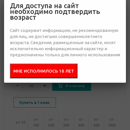
Для доступа на сайт
необходимо подтвердить
возраст
1 770 руб.
Сайт содержит информацию, не рекомендованную
Много
для лиц, не достигших совершеннолетнего
возраста. Сведения, размещенные на сайте, носят
Добавить в
исключительно информационный характер и
Отправить
запрос
преднозначены только для личного использования
презентацию
МНЕ ИСПОЛНИЛОСЬ 18 ЛЕТ
В корзину
Купить в 1 клик
от
от
от
от
от
от
от 50
100
200
300
400
500
1000