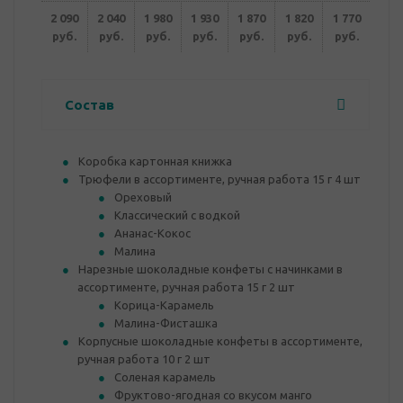
2 090
2 040
1 980
1 930
1 870
1 820
1 770
руб.
руб.
руб.
руб.
руб.
руб.
руб.
Состав
Коробка картонная книжка
Трюфели в ассортименте, ручная работа 15 г 4 шт
Ореховый
Классический с водкой
Ананас-Кокос
Малина
Нарезные шоколадные конфеты с начинками в
ассортименте, ручная работа 15 г 2 шт
Корица-Карамель
Малина-Фисташка
Корпусные шоколадные конфеты в ассортименте,
ручная работа 10 г 2 шт
Соленая карамель
Фруктово-ягодная со вкусом манго