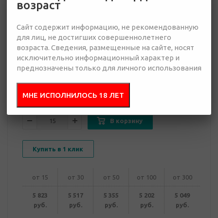
возраст
5 049 руб.
Сайт содержит информацию, не рекомендованную
Много
для лиц, не достигших совершеннолетнего
возраста. Сведения, размещенные на сайте, носят
исключительно информационный характер и
Добавить в
Отправить
запрос
преднозначены только для личного использования
презентацию
МНЕ ИСПОЛНИЛОСЬ 18 ЛЕТ
В корзину
Купить в 1 клик
от 15
от 30
от 50
от 100
от 300
5 823
5 517
5 355
5 202
5 049
руб.
руб.
руб.
руб.
руб.