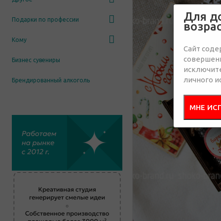
Для д
Подарки по профессии
возра
Кому
Сайт соде
совершенн
Бизнес сувениры
исключит
личного и
Брендированный алкоголь
МНЕ ИС