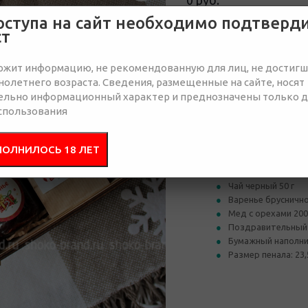
0 руб.
Нет в наличии
оступа на сайт необходимо подтверд
ст
Отправить запрос
ржит информацию, не рекомендованную для лиц, не достиг
олетнего возраста. Сведения, размещенные на сайте, носят
ельно информационный характер и преднозначены только 
спользования
Состав
Брендир
ПОЛНИЛОСЬ 18 ЛЕТ
Деревянный пенал
Чай черный 50 г
Варенье бруснично
Мед с орехами 200
Поздравительный
Бумажный наполн
Размер пенала: 23