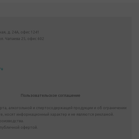
ная, д. 24А, офис 1241
ул. Чапаева 25, офис 602
ru
Пользовательское соглашение
ирта, алкогольной и спиртосодержащей продукции и об ограничении
е, носят информационный характер и не являются рекламой.
роизводства.
 публичной офертой.