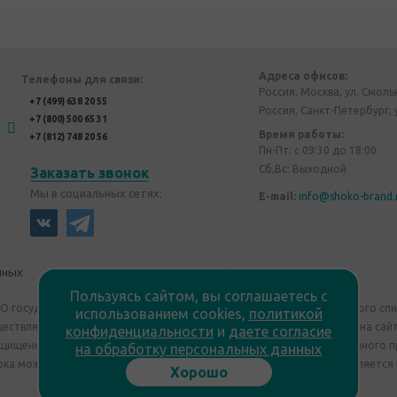
Адреса офисов:
Телефоны для связи:
Россия, Москва, ул. Смоль
+7 (499) 638 20 55
Россия, Санкт-Петербург, 
+7 (800) 500 65 31
Время работы:
+7 (812) 748 20 56
Пн-Пт: с 09:30 до 18:00
Сб,Вс: Выходной
Заказать звонок
Мы в социальных сетях:
E-mail:
info@shoko-brand.
нных
Политика конфиденциальности
Пользуясь сайтом, вы соглашаетесь с
"О государственном регулировании производства и оборота этилового сп
использованием cookies,
политикой
уществляем дистанционную торговлю. Все материалы, размещенные на сайт
конфиденциальности
и
даете согласие
ащищены "Shoko Brand". Авторские корпоративные подарки собственного п
на обработку персональных данных
ка может отличаться от изображения. Информация на сайте не является
Хорошо
Сведения о продавце: