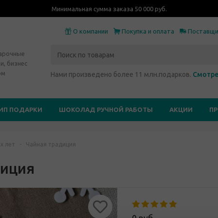
Минимальная сумма заказа 50 000 руб.
О компании
Покупка и оплата
Поставщ
дарочные
и, бизнес
ом
Нами произведено более 11 млн.подарков.
Смотре
ИП ПОДАРКИ
ШОКОЛАД РУЧНОЙ РАБОТЫ
АКЦИИ
П
х лет
-
Чайная традиция
диция