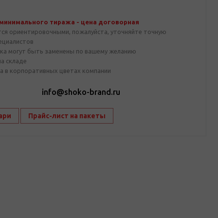
 минимального тиража - цена договорная
тся ориентировочными, пожалуйста, уточняйте точную
пециалистов
ка могут быть заменены по вашему желанию
на складе
а в корпоративных цветах компании
1
info@shoko-brand.ru
ари
Прайс-лист на пакеты