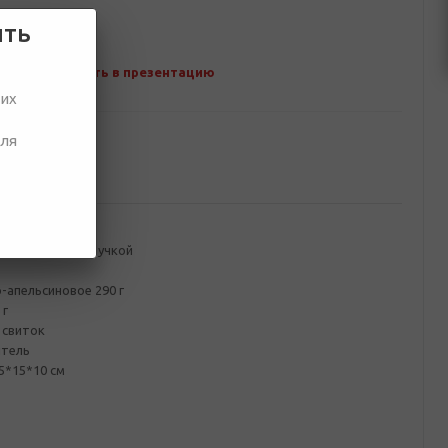
ить
Добавить в презентацию
ших
для
ование
 с веревочный ручкой
-апельсиновое 290 г
 г
 свиток
итель
,5*15*10 см