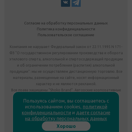
Согласие на обработку персональных данных
Политика конфиденциальности
Пользовательское соглашение
Компания не нарушает Федеральный закон от 22.11.1995 N 171-
ФЗ "О государственном регулировании производства и оборота
этилового спирта, алкогольной и спиртосодержащей продукции
и об ограничении потребления (распития) алкогольной
продукции": мы не осуществляем дистанционную торговлю. Все
материалы, размещенные на сайте, носят информационный
характер и не являются рекламой.
Все права защищены "Shoko Brand". Авторские корпоративные
подарки собственного производства.
Пользуясь сайтом, вы соглашаетесь с
Комплектация подарка может отличаться от изображения.
использованием cookies,
политикой
Информация на сайте не является публичной офертой.
конфиденциальности
и
даете согласие
Сведения о продавце:
на обработку персональных данных
ООО «Фабрика подарков», лицензия №78РПА0009672 от
Хорошо
23.05.2023