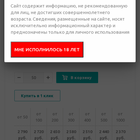
Сайт содержит информацию, не рекомендованную
для лиц, не достигших совершеннолетнего
2 370 руб.
возраста. Сведения, размещенные на сайте, носят
Много
исключительно информационный характер и
преднозначены только для личного использования
Добавить в
Отправить
запрос
презентацию
МНЕ ИСПОЛНИЛОСЬ 18 ЛЕТ
В корзину
Купить в 1 клик
от
от
от
от
от
от
от 50
100
200
300
400
500
1000
2 790
2 720
2 650
2 580
2 510
2 440
2 370
руб.
руб.
руб.
руб.
руб.
руб.
руб.