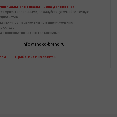
 минимального тиража - цена договорная
тся ориентировочными, пожалуйста, уточняйте точную
пециалистов
ка могут быть заменены по вашему желанию
на складе
а в корпоративных цветах компании
1
info@shoko-brand.ru
ари
Прайс-лист на пакеты