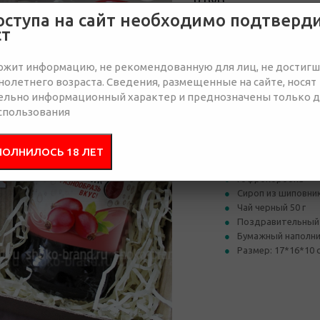
0 руб.
оступа на сайт необходимо подтверд
Нет в наличии
ст
Отправить запрос
ржит информацию, не рекомендованную для лиц, не достиг
олетнего возраста. Сведения, размещенные на сайте, носят
ельно информационный характер и преднозначены только 
спользования
Состав
Брендир
ПОЛНИЛОСЬ 18 ЛЕТ
Гофрокоробка
Сироп из шиповник
Чай черный 50 г
Поздравительный
Бумажный наполн
Размер: 17*16*10 