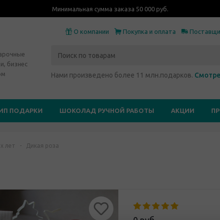
Минимальная сумма заказа 50 000 руб.
О компании
Покупка и оплата
Поставщ
дарочные
и, бизнес
ом
Нами произведено более 11 млн.подарков.
Смотре
ИП ПОДАРКИ
ШОКОЛАД РУЧНОЙ РАБОТЫ
АКЦИИ
П
х лет
-
Дикая роза