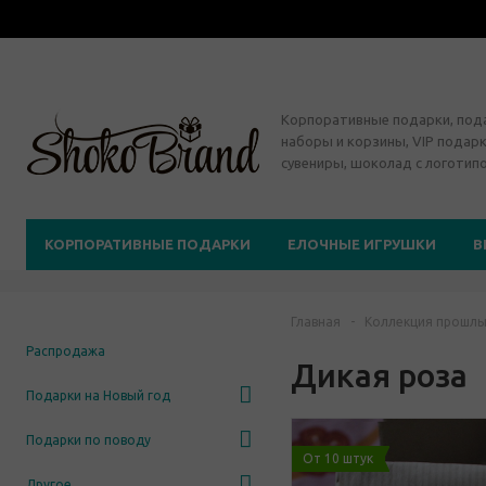
Корпоративные подарки, по
наборы и корзины, VIP подарк
сувениры, шоколад с логотип
КОРПОРАТИВНЫЕ ПОДАРКИ
ЕЛОЧНЫЕ ИГРУШКИ
В
Главная
-
Коллекция прошлы
Распродажа
Дикая роза
Подарки на Новый год
Подарки по поводу
От 10 штук
Другое