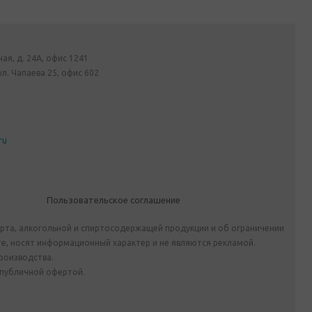
ная, д. 24А, офис 1241
ул. Чапаева 25, офис 602
ru
Пользовательское соглашение
ирта, алкогольной и спиртосодержащей продукции и об ограничении
е, носят информационный характер и не являются рекламой.
роизводства.
 публичной офертой.