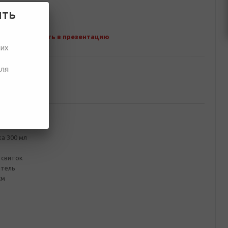
ить
Добавить в презентацию
ших
для
ование
а 300 мл
 свиток
итель
см