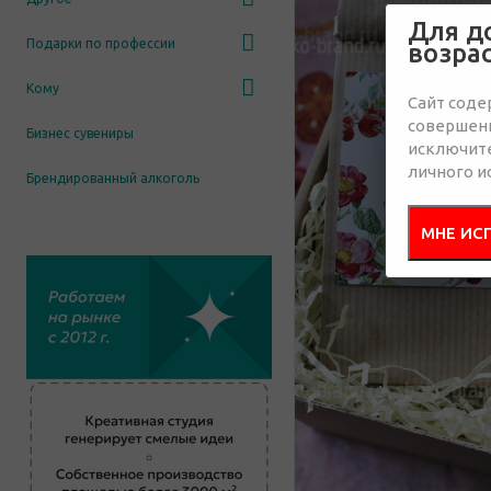
Для д
Подарки по профессии
возра
Кому
Сайт соде
совершенн
Бизнес сувениры
исключит
личного и
Брендированный алкоголь
МНЕ ИС