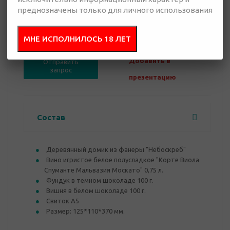
преднозначены только для личного использования
0 руб.
Нет в наличии
МНЕ ИСПОЛНИЛОСЬ 18 ЛЕТ
Добавить в
Отправить
запрос
презентацию
Состав
Деревянный домик из фанеры "Небоскреб"
Вино игристое белое полусладкое "Корте Виола
Спуманте Мальвазия Москато" 0,75 л.
Фундук в темном шоколаде 100 г.
Вишня в белом шоколаде 100 г.
Свиток А5
Размер: 125*110*370 мм.