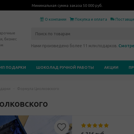
Минимальная сумма заказа 50 000 руб.
О компании
Покупка и оплата
Поставщ
дарочные
и, бизнес
ом
Нами произведено более 11 млн.подарков.
Смотре
ИП ПОДАРКИ
ШОКОЛАД РУЧНОЙ РАБОТЫ
АКЦИИ
П
дарки
-
Формула Циолковского
олковского