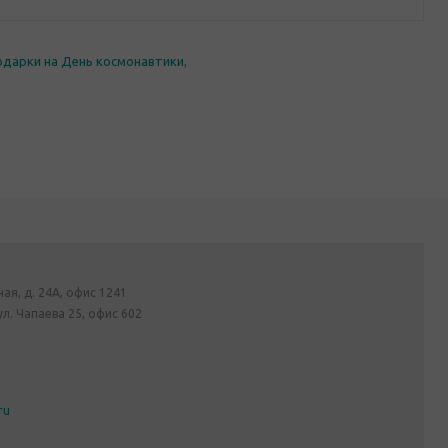
одарки на День космонавтики
,
ная, д. 24А, офис 1241
ул. Чапаева 25, офис 602
ru