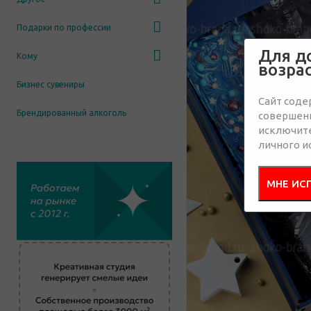
Подарки по профессии
Для д
Кому
возра
Бизнес сувениры
Сайт соде
Брендированный алкоголь
совершенн
исключит
личного и
МНЕ ИС