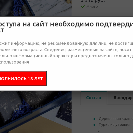
6 316 руб.
Много
оступа на сайт необходимо подтверд
Отправить запрос
ст
ржит информацию, не рекомендованную для лиц, не достиг
олетнего возраста. Сведения, размещенные на сайте, носят
ельно информационный характер и преднозначены только 
спользования
от 15
от 30
7 276 руб.
6 894 руб.
6 
ПОЛНИЛОСЬ 18 ЛЕТ
Состав
Брендир
Деревянная краше
Турка из утолщен
л