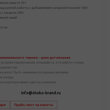
иплок пакете 70 г
ад ручной работы с добавлением сахарной посыпки 100 г
с сахаром 290 г
жный синий
.5 см
 минимального тиража - цена договорная
тся ориентировочными, пожалуйста, уточняйте точную
пециалистов
ка могут быть заменены по вашему желанию
на складе
а в корпоративных цветах компании
1
info@shoko-brand.ru
ари
Прайс-лист на пакеты