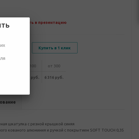
Добавить в презентацию
ить
ших
В корзину
Купить в 1 клик
для
от 50
от 100
от 300
698 руб.
6 511 руб.
6 316 руб.
ование
ная шкатулка с резной крышкой синяя
ного кованого алюминия и ручкой с покрытием SOFT TOUCH 0,35