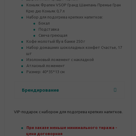
Коньяк Фрапен VSOP Гранд Шампань Премье Гран
Крю дю Коньяк 0,7 л
Набор для подогрева крепких напитков:
Бокал
Подставка
Свеча греющая
Кофе молотый Illy в банке 250 г
Набор домашних шоколадных конфет Счастье, 17
шт
Изолоновый ложемент с накладкой
Атласный ложемент
Размер: 40*35*13 см
Брендирование
VIP-подарок с набором для подогрева крепких напитков.
При заказе меньше минимального тиража -
цена договорная