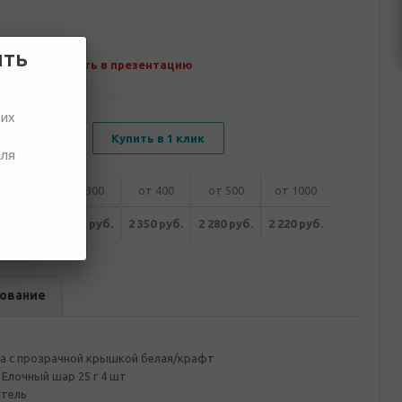
ить
Добавить в презентацию
ших
В корзину
Купить в 1 клик
для
от 200
от 300
от 400
от 500
от 1000
480 руб.
2 420 руб.
2 350 руб.
2 280 руб.
2 220 руб.
ование
а с прозрачной крышкой белая/крафт
Елочный шар 25 г 4 шт
итель