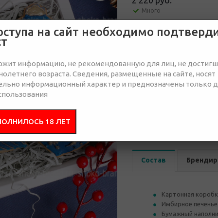
2 220 руб.
Много
оступа на сайт необходимо подтверд
Отправить запрос
ст
ржит информацию, не рекомендованную для лиц, не достиг
олетнего возраста. Сведения, размещенные на сайте, носят
ельно информационный характер и преднозначены только 
спользования
от 50
от 100
ПОЛНИЛОСЬ 18 ЛЕТ
2 610 руб.
2 550 руб.
2 
Состав
Брендир
Картонная коробк
Имбирное печенье 
Бумажный наполн