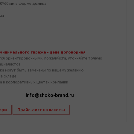
40*60 мм в форме домика
 см
 минимального тиража - цена договорная
тся ориентировочными, пожалуйста, уточняйте точную
пециалистов
ка могут быть заменены по вашему желанию
на складе
а в корпоративных цветах компании
1
info@shoko-brand.ru
ари
Прайс-лист на пакеты