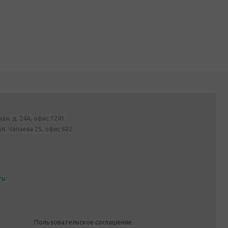
ная, д. 24А, офис 1241
ул. Чапаева 25, офис 602
ru
Пользовательское соглашение