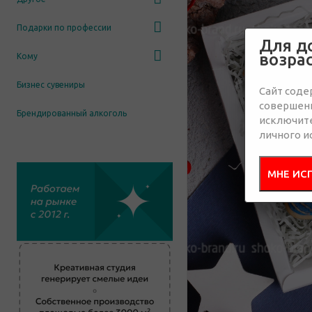
Подарки по профессии
Для д
возра
Кому
Бизнес сувениры
Сайт соде
совершенн
Брендированный алкоголь
исключит
личного и
МНЕ ИС