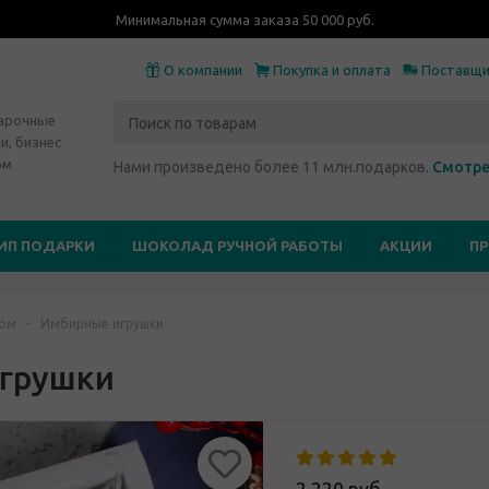
Минимальная сумма заказа 50 000 руб.
О компании
Покупка и оплата
Поставщ
дарочные
и, бизнес
ом
Нами произведено более 11 млн.подарков.
Смотре
ИП ПОДАРКИ
ШОКОЛАД РУЧНОЙ РАБОТЫ
АКЦИИ
П
пом
-
Имбирные игрушки
грушки