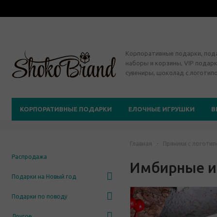
Корпоративные подарки, по
наборы и корзины, VIP подарк
сувениры, шоколад с логотип
КОРПОРАТИВНЫЕ ПОДАРКИ
ЕЛОЧНЫЕ ИГРУШКИ
В
Главная
-
Пряники с логоти
Распродажа
Имбирные и
Подарки на Новый год
Подарки по поводу
Другое