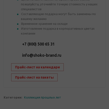
мы разработали специальный блокнот, в котором есть
пожалуйста, уточняйте точную стоимость у наших
интерактивные страницы для бесконечного "хождения"
специалистов
по лабиринту или антистресс-раскраски для взрослых. Но
Составляющие подарка могут быть заменены по
а в чрезвычайных случаях точно поможет кружка чая с
шоколадным лекарством Пофигин!
вашему желанию
Временное хранение на складе
Изготовление подарка в корпоративных цветах
компании
+7 (800) 500 65 31
info@shoko-brand.ru
Прайс-лист на календари
Прайс-лист на пакеты
Категории:
Коллекция прошлых лет