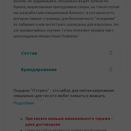
многие, не задумываясь, бесцельно водят ручкой по
бумаге, вырисовывая причудливые узоры, на такой случай
мы разработали специальный блокнот, в котором есть
интерактивные страницы для бесконечного "хождения"
по лабиринту или антистресс-раскраски для взрослых. Но
а в чрезвычайных случаях точно поможет кружка чая с
шоколадным лекарством Пофигин !
Состав
Брендирование
Подарок "ITстресс" - это набор для снятия напряжения
специально для тех кто любит кликать и жмакать.
Нервничаете? Держите кубик! И не просто держите, а
Подробнее
щелкайте, лопайте, двигайте, крутите, для всего этого на
кубике есть специальные кнопки, джойстик, колесики и
шарики. При напряженных телефонных разговорах
При заказе меньше минимального тиража -
многие, не задумываясь, бесцельно водят ручкой по
цена договорная
бумаге, вырисовывая причудливые узоры, на такой случай
Цены на сайте являются ориентировочными,