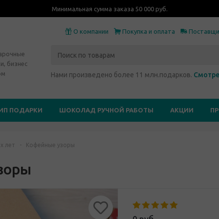
Минимальная сумма заказа 50 000 руб.
О компании
Покупка и оплата
Поставщ
дарочные
и, бизнес
ом
Нами произведено более 11 млн.подарков.
Смотре
ИП ПОДАРКИ
ШОКОЛАД РУЧНОЙ РАБОТЫ
АКЦИИ
П
х лет
-
Кофейные узоры
зоры