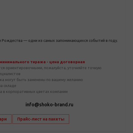
и Рождества — одни из самых запоминающихся событий в году.
 минимального тиража - цена договорная
тся ориентировочными, пожалуйста, уточняйте точную
пециалистов
ка могут быть заменены по вашему желанию
на складе
а в корпоративных цветах компании
1
info@shoko-brand.ru
ари
Прайс-лист на пакеты