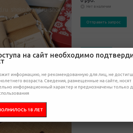
0 руб.
Нет в наличии
Отправить запрос
Описание
Соста
оступа на сайт необходимо подтверд
ст
Празднование Нового го
ржит информацию, не рекомендованную для лиц, не достиг
году. К нам приходят ро
олетнего возраста. Сведения, размещенные на сайте, носят
поздравлениями. Подаро
ельно информационный характер и преднозначены только 
уютные зимние вечера в 
спользования
ПОЛНИЛОСЬ 18 ЛЕТ