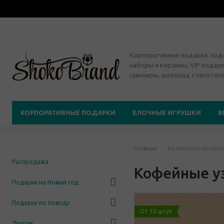
Корпоративные подарки, по
наборы и корзины, VIP подарк
сувениры, шоколад с логотип
КОРПОРАТИВНЫЕ ПОДАРКИ
ЕЛОЧНЫЕ ИГРУШКИ
В
Главная
-
Коллекция прошлы
Распродажа
Кофейные у
Подарки на Новый год
Подарки по поводу
От 10 штук
Другое