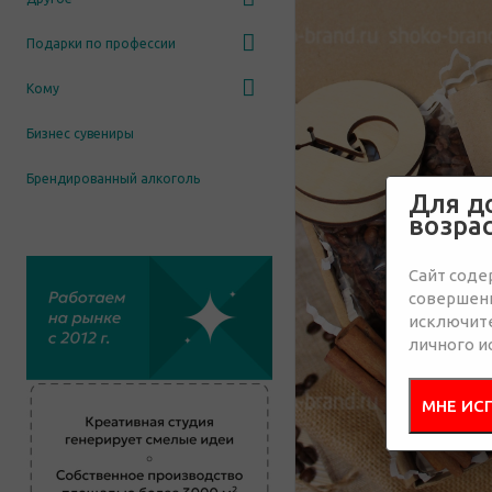
Подарки по профессии
Кому
Бизнес сувениры
Брендированный алкоголь
Для д
возра
Сайт соде
совершенн
исключит
личного и
МНЕ ИС