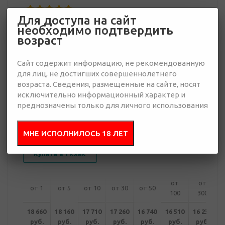
Для доступа на сайт
16 230 руб.
необходимо подтвердить
Много
возраст
Добавить в
Отправить
Сайт содержит информацию, не рекомендованную
запрос
для лиц, не достигших совершеннолетнего
презентацию
возраста. Сведения, размещенные на сайте, носят
исключительно информационный характер и
преднозначены только для личного использования
В корзину
МНЕ ИСПОЛНИЛОСЬ 18 ЛЕТ
Купить в 1 клик
от
от
от 1
от 5
от 10
от 30
от 50
100
300
18 660
18 160
17 710
17 260
16 740
16 510
16 230
руб.
руб.
руб.
руб.
руб.
руб.
руб.