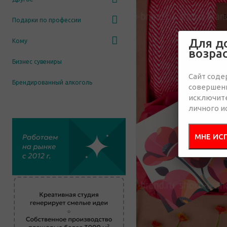
Подарки по профессии
Для д
Кому
возра
Бизнес сувениры
Сайт соде
Брендированный алкоголь
совершенн
исключит
личного и
МНЕ ИС