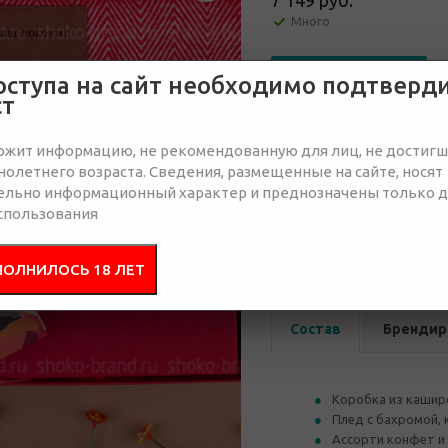
7 149 руб.
Много
Отправить запрос
оступа на сайт необходимо подтверд
ст
ржит информацию, не рекомендованную для лиц, не достиг
олетнего возраста. Сведения, размещенные на сайте, носят
ельно информационный характер и преднозначены только 
спользования
от 10
от 30
8 228 руб.
7 795 руб.
7 
ПОЛНИЛОСЬ 18 ЛЕТ
Состав
Брендир
Коробка из кашир
Плед с бахромой, 
Ассорти конфет и 