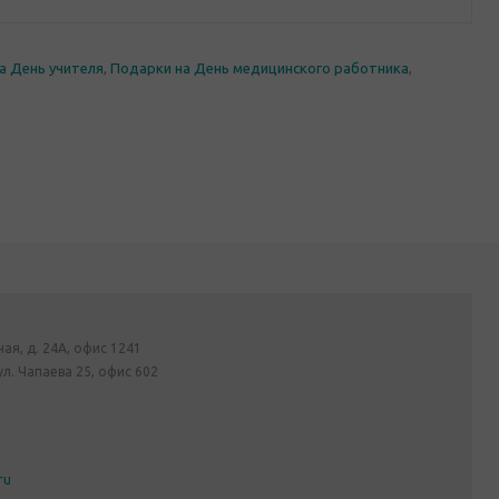
а День учителя
,
Подарки на День медицинского работника
,
ная, д. 24А, офис 1241
ул. Чапаева 25, офис 602
ru