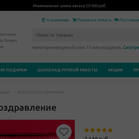
Минимальная сумма заказа 50 000 руб.
О компании
Покупка и оплата
Поставщ
дарочные
и, бизнес
ом
Нами произведено более 11 млн.подарков.
Смотре
ИП ПОДАРКИ
ШОКОЛАД РУЧНОЙ РАБОТЫ
АКЦИИ
П
дарки
-
Красочное поздравление
поздравление