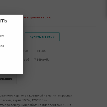
Добавить в презентацию
ить
ших
В корзину
Купить в 1 клик
для
от 50
от 100
от 300
582 руб.
7 361 руб.
7 149 руб.
ование
ованного картона с крышкой на магните красная
красный, акрил 100%, 120*150 см
трюфелей ручной работы в п/к с лентами 10 шт