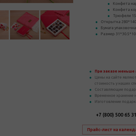
Конфета нар
Конфета кор
Трюфели 15 
Открытка 280*14
Бумага упаковочн
Размер 31*30.5*10
При заказе меньше
Цены на сайте являю
стоимость у наших с
Составляющие подар
Временное хранение 
Изготовление подарк
+7 (800) 500 65 3
Прайс-лист на календ