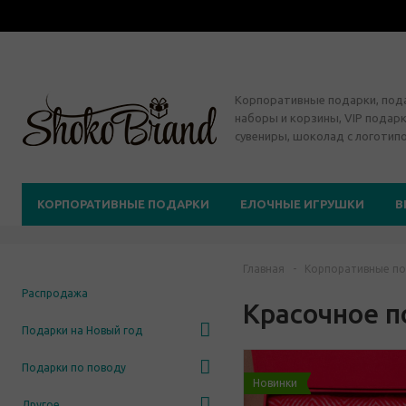
Корпоративные подарки, по
наборы и корзины, VIP подарк
сувениры, шоколад с логотип
КОРПОРАТИВНЫЕ ПОДАРКИ
ЕЛОЧНЫЕ ИГРУШКИ
В
Главная
-
Корпоративные по
Распродажа
Красочное 
Подарки на Новый год
Подарки по поводу
Новинки
Другое