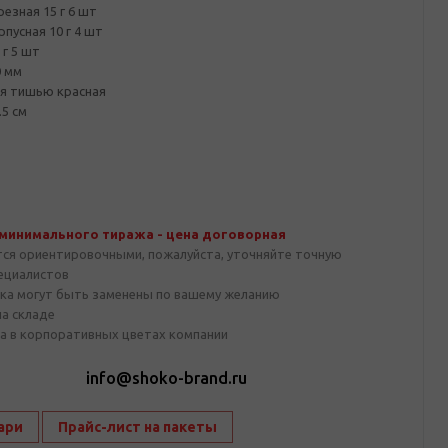
езная 15 г 6 шт
пусная 10 г 4 шт
г 5 шт
0 мм
ая тишью красная
.5 см
 минимального тиража - цена договорная
тся ориентировочными, пожалуйста, уточняйте точную
пециалистов
ка могут быть заменены по вашему желанию
на складе
а в корпоративных цветах компании
1
info@shoko-brand.ru
ари
Прайс-лист на пакеты