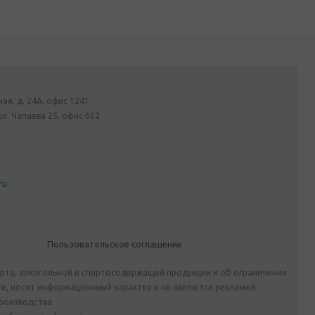
ная, д. 24А, офис 1241
ул. Чапаева 25, офис 602
ru
Пользовательское соглашение
ирта, алкогольной и спиртосодержащей продукции и об ограничении
е, носят информационный характер и не являются рекламой.
роизводства.