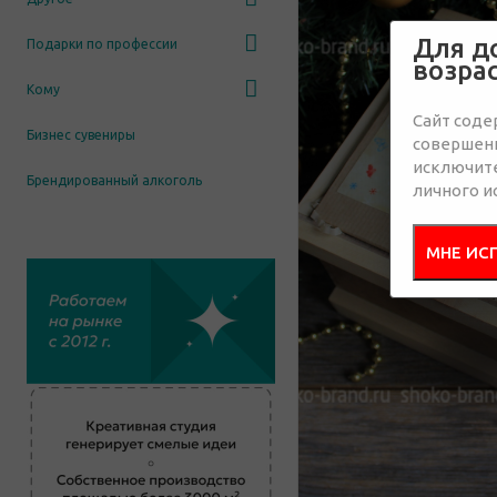
Для д
Подарки по профессии
возра
Кому
Сайт соде
Бизнес сувениры
совершенн
исключит
Брендированный алкоголь
личного и
МНЕ ИС