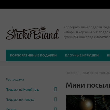
Корпоративные подарки, по
наборы и корзины, VIP подарк
сувениры, шоколад с логотип
КОРПОРАТИВНЫЕ ПОДАРКИ
ЕЛОЧНЫЕ ИГРУШКИ
В
Главная
-
Коллекция прошлы
Распродажа
Мини посыл
Подарки на Новый год
Подарки по поводу
Другое