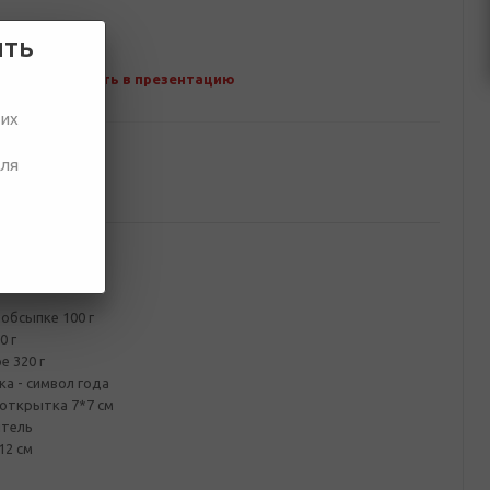
ить
Добавить в презентацию
ших
для
ование
лочный ящик
 обсыпке 100 г
0 г
е 320 г
а - символ года
открытка 7*7 см
итель
12 см