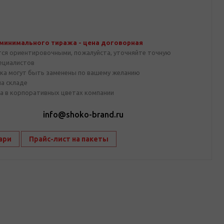
 минимального тиража - цена договорная
тся ориентировочными, пожалуйста, уточняйте точную
пециалистов
ка могут быть заменены по вашему желанию
на складе
а в корпоративных цветах компании
1
info@shoko-brand.ru
ари
Прайс-лист на пакеты