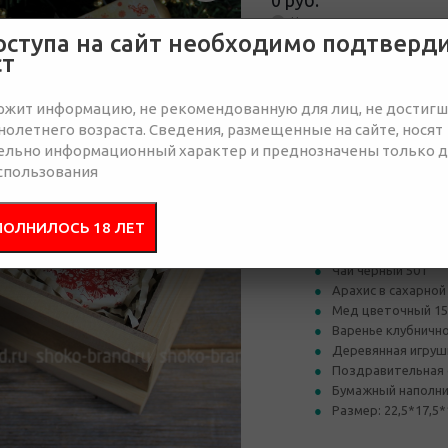
0 руб.
Нет в наличии
оступа на сайт необходимо подтверд
ст
Отправить запрос
ржит информацию, не рекомендованную для лиц, не достиг
олетнего возраста. Сведения, размещенные на сайте, носят
ельно информационный характер и преднозначены только 
спользования
Состав
Брендир
ПОЛНИЛОСЬ 18 ЛЕТ
Деревянный посы
Чай черный 50 г
Арахис в сахарной
Мед цветочный 15
Варенье клубнично
Деревянная игрушк
Поздравительная 
Бумажный наполн
Размер: 22,5*17,5*