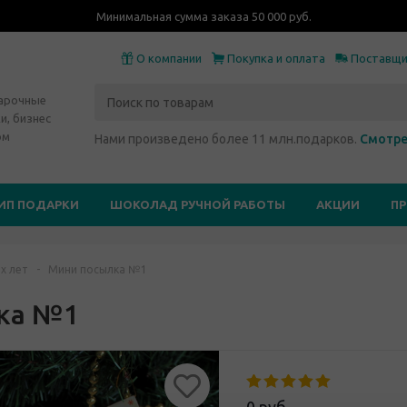
Минимальная сумма заказа 50 000 руб.
О компании
Покупка и оплата
Поставщ
дарочные
и, бизнес
ом
Нами произведено более 11 млн.подарков.
Смотре
ИП ПОДАРКИ
ШОКОЛАД РУЧНОЙ РАБОТЫ
АКЦИИ
П
х лет
-
Мини посылка №1
ка №1