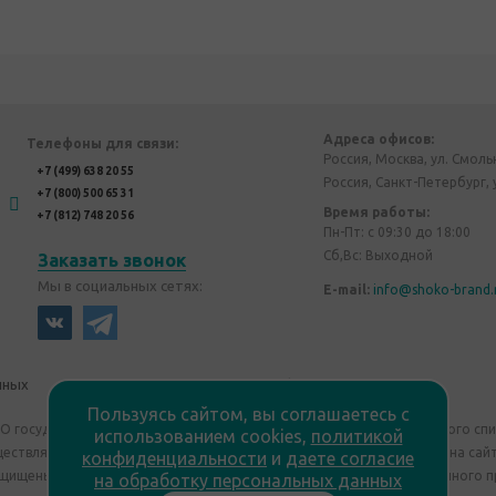
Адреса офисов:
Телефоны для связи:
Россия, Москва, ул. Смоль
+7 (499) 638 20 55
Россия, Санкт-Петербург, 
+7 (800) 500 65 31
Время работы:
+7 (812) 748 20 56
Пн-Пт: с 09:30 до 18:00
Сб,Вс: Выходной
Заказать звонок
Мы в социальных сетях:
E-mail:
info@shoko-brand.
нных
Политика конфиденциальности
Пользуясь сайтом, вы соглашаетесь с
"О государственном регулировании производства и оборота этилового сп
использованием cookies,
политикой
уществляем дистанционную торговлю. Все материалы, размещенные на сайт
конфиденциальности
и
даете согласие
ащищены "Shoko Brand". Авторские корпоративные подарки собственного п
на обработку персональных данных