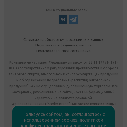
Мы в социальных сетях:
Согласие на обработку персональных данных
Политика конфиденциальности
Пользовательское соглашение
Компания не нарушает Федеральный закон от 22.11.1995 N 171-
ФЗ "О государственном регулировании производства и оборота
этилового спирта, алкогольной и спиртосодержащей продукции
и об ограничении потребления (распития) алкогольной
продукции": мы не осуществляем дистанционную торговлю. Все
материалы, размещенные на сайте, носят информационный
характер и не являются рекламой.
Все права защищены "Shoko Brand". Авторские корпоративные
подарки собственного производства.
Пользуясь сайтом, вы соглашаетесь с
Комплектация подарка может отличаться от изображения.
использованием cookies,
политикой
Информация на сайте не является публичной офертой.
конфиденциальности
и
даете согласие