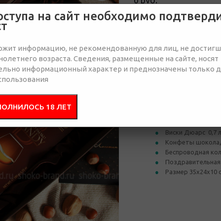
0 руб.
Нет в наличии
оступа на сайт необходимо подтверд
ст
Отправить запрос
ржит информацию, не рекомендованную для лиц, не достиг
олетнего возраста. Сведения, размещенные на сайте, носят
ельно информационный характер и преднозначены только 
Состав
Брендир
спользования
ПОЛНИЛОСЬ 18 ЛЕТ
Коробка подароч
Атласный ложеме
Виски Дюарс 0,7 л
Конфеты шоколадн
Беспроводная ко
Поздравительная 
Размер 35х24х10 