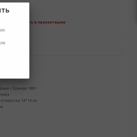
ить
Добавить в презентацию
ших
для
ование
ная
нт
.
ые с бренди 180 г
лонка
открытка 14*14 см
см