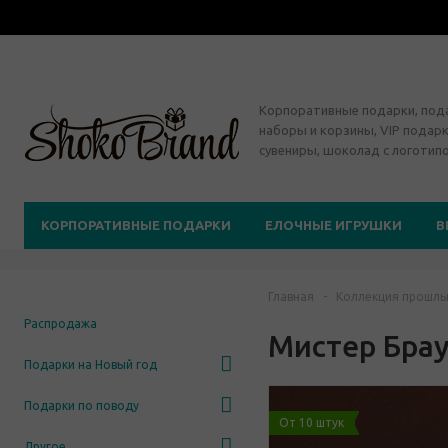
Корпоративные подарки, по
наборы и корзины, VIP подарк
сувениры, шоколад с логотип
КОРПОРАТИВНЫЕ ПОДАРКИ
ЕЛОЧНЫЕ ИГРУШКИ
В
Главная
-
Коллекция прошлы
Распродажа
Мистер Бра
Подарки на Новый год
Подарки по поводу
От 10 штук
Другое