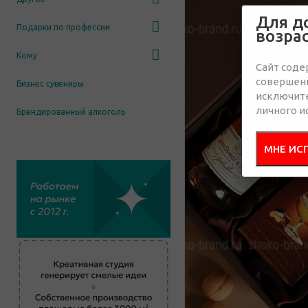
Для д
Подарки по профессии
возра
Кому
Сайт соде
совершенн
Бизнес сувениры
исключит
личного и
Брендированный алкоголь
МНЕ ИС