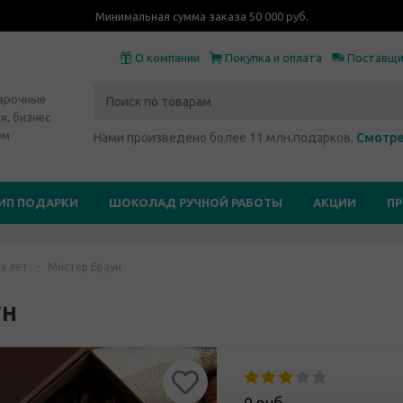
Минимальная сумма заказа 50 000 руб.
О компании
Покупка и оплата
Поставщ
дарочные
и, бизнес
ом
Нами произведено более 11 млн.подарков.
Смотре
ИП ПОДАРКИ
ШОКОЛАД РУЧНОЙ РАБОТЫ
АКЦИИ
П
х лет
-
Мистер Браун
ун