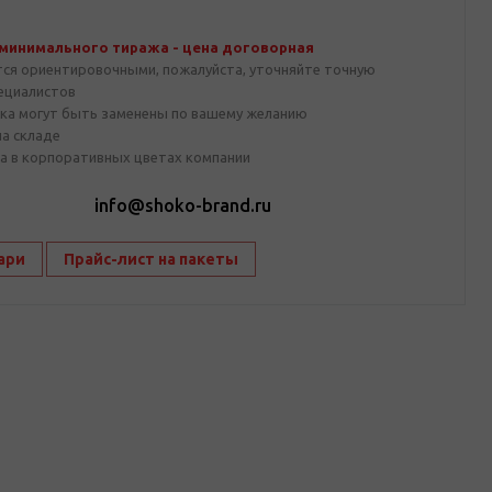
 минимального тиража - цена договорная
тся ориентировочными, пожалуйста, уточняйте точную
пециалистов
ка могут быть заменены по вашему желанию
на складе
а в корпоративных цветах компании
1
info@shoko-brand.ru
ари
Прайс-лист на пакеты