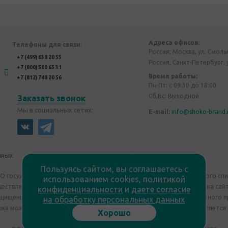
Адреса офисов:
Телефоны для связи:
Россия, Москва, ул. Смоль
+7 (499) 638 20 55
Россия, Санкт-Петербург, 
+7 (800) 500 65 31
Время работы:
+7 (812) 748 20 56
Пн-Пт: с 09:30 до 18:00
Сб,Вс: Выходной
Заказать звонок
Мы в социальных сетях:
E-mail:
info@shoko-brand.
нных
Политика конфиденциальности
Пользуясь сайтом, вы соглашаетесь с
"О государственном регулировании производства и оборота этилового сп
использованием cookies,
политикой
уществляем дистанционную торговлю. Все материалы, размещенные на сайт
конфиденциальности
и
даете согласие
ащищены "Shoko Brand". Авторские корпоративные подарки собственного п
на обработку персональных данных
ка может отличаться от изображения. Информация на сайте не является
Хорошо
Сведения о продавце: