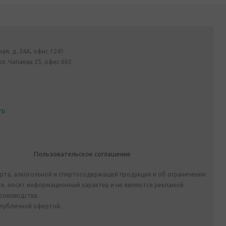
ная, д. 24А, офис 1241
ул. Чапаева 25, офис 602
ru
Пользовательское соглашение
ирта, алкогольной и спиртосодержащей продукции и об ограничении
е, носят информационный характер и не являются рекламой.
роизводства.
 публичной офертой.