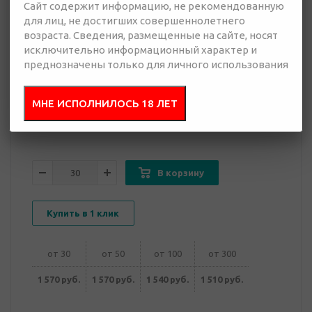
Сайт содержит информацию, не рекомендованную
для лиц, не достигших совершеннолетнего
1 510 руб.
возраста. Сведения, размещенные на сайте, носят
Много
исключительно информационный характер и
преднозначены только для личного использования
Добавить в
Отправить
запрос
МНЕ ИСПОЛНИЛОСЬ 18 ЛЕТ
презентацию
В корзину
Купить в 1 клик
от 30
от 50
от 100
от 300
1 570 руб.
1 570 руб.
1 540 руб.
1 510 руб.