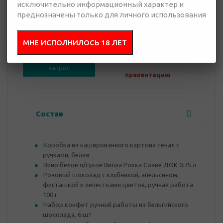
исключительно информационный характер и
преднозначены только для личного использования
0 руб.
Нет в наличии
МНЕ ИСПОЛНИЛОСЬ 18 ЛЕТ
Добавить в
Отправить
запрос
презентацию
Состав
Коробка из кашированного картона пенал с
ручками, белая
Вино белое п/сухое Вилла Рокка Соаве ДОК 0.75 л
Розовый шоколад с клубникой, апельсином,
фисташкой и лепестками цветов, ручная работа
100 г
Набор конфет ручной работы из бельгийского
шоколада, 6 шт