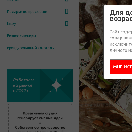
Для д
Подарки по профессии
возра
Кому
Сайт соде
Бизнес сувениры
совершенн
исключит
Брендированный алкоголь
личного и
МНЕ ИС