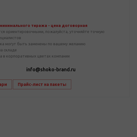
 минимального тиража - цена договорная
тся ориентировочными, пожалуйста, уточняйте точную
пециалистов
ка могут быть заменены по вашему желанию
на складе
а в корпоративных цветах компании
1
info@shoko-brand.ru
ари
Прайс-лист на пакеты