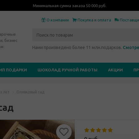
Минимальная сумма заказа 50 000 руб.
О компании
Покупка и оплата
Поставщ
дарочные
и, бизнес
ом
Нами произведено более 11 млн.подарков.
Смотре
ИП ПОДАРКИ
ШОКОЛАД РУЧНОЙ РАБОТЫ
АКЦИИ
П
х лет
-
Оливковый сад
сад