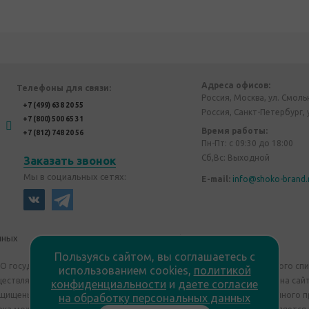
Адреса офисов:
Телефоны для связи:
Россия, Москва, ул. Смоль
+7 (499) 638 20 55
Россия, Санкт-Петербург, 
+7 (800) 500 65 31
Время работы:
+7 (812) 748 20 56
Пн-Пт: с 09:30 до 18:00
Сб,Вс: Выходной
Заказать звонок
Мы в социальных сетях:
E-mail:
info@shoko-brand.
нных
Политика конфиденциальности
Пользуясь сайтом, вы соглашаетесь с
"О государственном регулировании производства и оборота этилового сп
использованием cookies,
политикой
уществляем дистанционную торговлю. Все материалы, размещенные на сайт
конфиденциальности
и
даете согласие
ащищены "Shoko Brand". Авторские корпоративные подарки собственного п
на обработку персональных данных