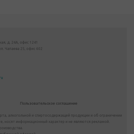
ная, д. 24А, офис 1241
ул. Чапаева 25, офис 602
ru
Пользовательское соглашение
ирта, алкогольной и спиртосодержащей продукции и об ограничении
е, носят информационный характер и не являются рекламой.
роизводства.