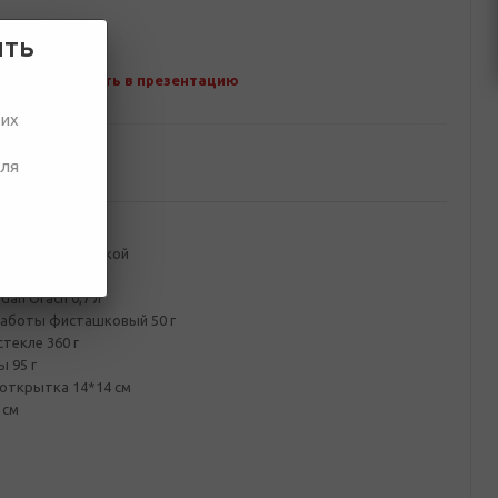
ить
Добавить в презентацию
ших
для
ование
с канатной ручкой
ажный
dan Orach 0,7 л
аботы фисташковый 50 г
стекле 360 г
 95 г
открытка 14*14 см
 см