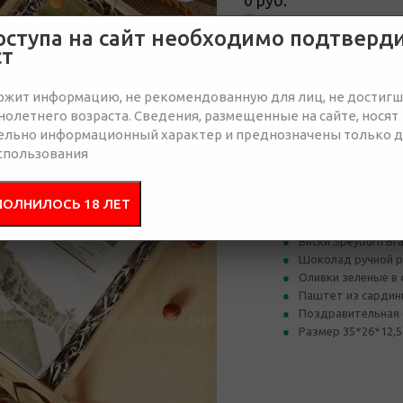
0 руб.
Нет в наличии
оступа на сайт необходимо подтверд
ст
Отправить запрос
ржит информацию, не рекомендованную для лиц, не достиг
олетнего возраста. Сведения, размещенные на сайте, носят
ельно информационный характер и преднозначены только 
Состав
Брендир
спользования
ПОЛНИЛОСЬ 18 ЛЕТ
Деревянный пенал 
Наполнитель бум
Виски Speyburn Bra
Шоколад ручной р
Оливки зеленые в 
Паштет из сардины
Поздравительная 
Размер 35*26*12,5