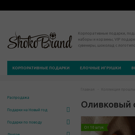
Корпоративные подарки, по
наборы и корзины, VIP подарк
сувениры, шоколад с логотип
КОРПОРАТИВНЫЕ ПОДАРКИ
ЕЛОЧНЫЕ ИГРУШКИ
В
Главная
-
Коллекция прошлы
Распродажа
Оливковый 
Подарки на Новый год
Подарки по поводу
От 10 штук
Другое