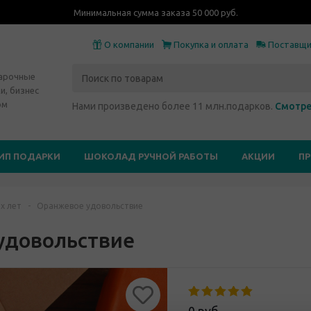
Минимальная сумма заказа 50 000 руб.
О компании
Покупка и оплата
Поставщ
дарочные
и, бизнес
ом
Нами произведено более 11 млн.подарков.
Смотре
ИП ПОДАРКИ
ШОКОЛАД РУЧНОЙ РАБОТЫ
АКЦИИ
П
х лет
-
Оранжевое удовольствие
удовольствие