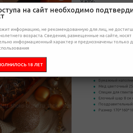
0 руб.
Нет в наличии
оступа на сайт необходимо подтверд
ст
Отправить запрос
ржит информацию, не рекомендованную для лиц, не достиг
олетнего возраста. Сведения, размещенные на сайте, носят
ельно информационный характер и преднозначены только 
спользования
Состав
Брендир
ПОЛНИЛОСЬ 18 ЛЕТ
Гофрокоробка
Бумажный наполн
Мед цветочный 25
Специи для глинтве
Елочный шар 8 см
Поздравительный
Размер 170*160*1