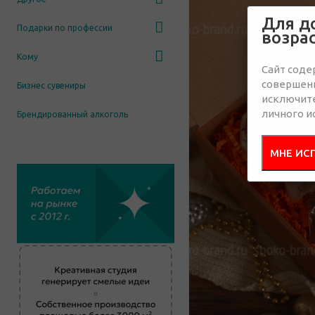
Для д
Подарки по профессии
возра
Кому
Сайт соде
совершенн
Бизнес сувениры
исключит
личного и
Брендированный алкоголь
МНЕ ИС