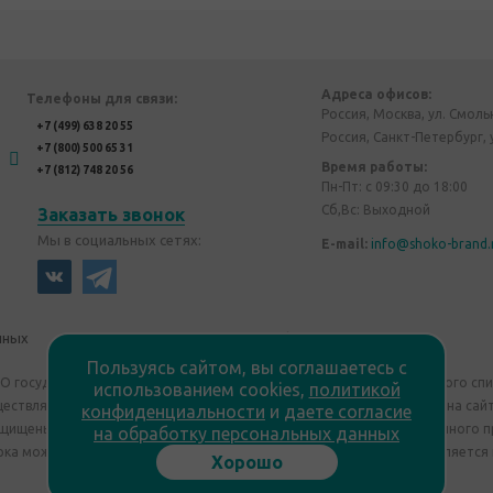
Адреса офисов:
Телефоны для связи:
Россия, Москва, ул. Смоль
+7 (499) 638 20 55
Россия, Санкт-Петербург, 
+7 (800) 500 65 31
Время работы:
+7 (812) 748 20 56
Пн-Пт: с 09:30 до 18:00
Сб,Вс: Выходной
Заказать звонок
Мы в социальных сетях:
E-mail:
info@shoko-brand.
нных
Политика конфиденциальности
Пользуясь сайтом, вы соглашаетесь с
"О государственном регулировании производства и оборота этилового сп
использованием cookies,
политикой
уществляем дистанционную торговлю. Все материалы, размещенные на сайт
конфиденциальности
и
даете согласие
ащищены "Shoko Brand". Авторские корпоративные подарки собственного п
на обработку персональных данных
ка может отличаться от изображения. Информация на сайте не является
Хорошо
Сведения о продавце: