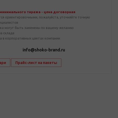
 минимального тиража - цена договорная
тся ориентировочными, пожалуйста, уточняйте точную
пециалистов
ка могут быть заменены по вашему желанию
на складе
а в корпоративных цветах компании
1
info@shoko-brand.ru
ари
Прайс-лист на пакеты