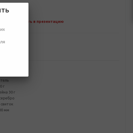
ить
Добавить в презентацию
ших
для
ование
итель
0 г
йна 30 г
 серебро
 свиток
00 мм