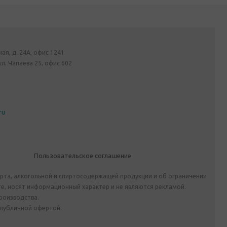
ная, д. 24А, офис 1241
ул. Чапаева 25, офис 602
ru
Пользовательское соглашение
ирта, алкогольной и спиртосодержащей продукции и об ограничении
е, носят информационный характер и не являются рекламой.
роизводства.
 публичной офертой.