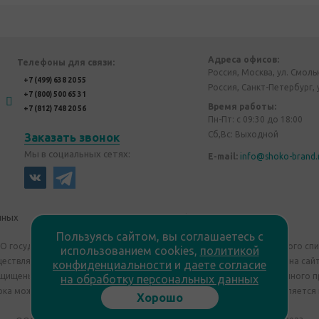
Адреса офисов:
Телефоны для связи:
Россия, Москва, ул. Смоль
+7 (499) 638 20 55
Россия, Санкт-Петербург, 
+7 (800) 500 65 31
Время работы:
+7 (812) 748 20 56
Пн-Пт: с 09:30 до 18:00
Сб,Вс: Выходной
Заказать звонок
Мы в социальных сетях:
E-mail:
info@shoko-brand.
нных
Политика конфиденциальности
Пользуясь сайтом, вы соглашаетесь с
"О государственном регулировании производства и оборота этилового сп
использованием cookies,
политикой
уществляем дистанционную торговлю. Все материалы, размещенные на сайт
конфиденциальности
и
даете согласие
ащищены "Shoko Brand". Авторские корпоративные подарки собственного п
на обработку персональных данных
ка может отличаться от изображения. Информация на сайте не является
Хорошо
Сведения о продавце: