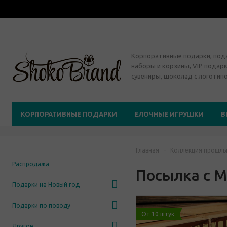
Корпоративные подарки, по
наборы и корзины, VIP подарк
сувениры, шоколад с логотип
КОРПОРАТИВНЫЕ ПОДАРКИ
ЕЛОЧНЫЕ ИГРУШКИ
В
Главная
-
Коллекция прошлы
Распродажа
Посылка с 
Подарки на Новый год
Подарки по поводу
От 10 штук
Другое