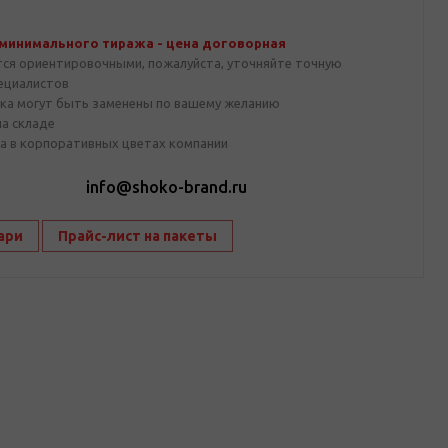
 минимального тиража - цена договорная
тся ориентировочными, пожалуйста, уточняйте точную
пециалистов
ка могут быть заменены по вашему желанию
на складе
а в корпоративных цветах компании
1
info@shoko-brand.ru
ари
Прайс-лист на пакеты