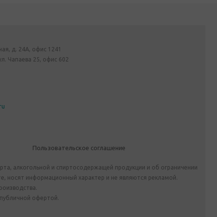
ная, д. 24А, офис 1241
ул. Чапаева 25, офис 602
ru
Пользовательское соглашение
ирта, алкогольной и спиртосодержащей продукции и об ограничении
е, носят информационный характер и не являются рекламой.
роизводства.
 публичной офертой.