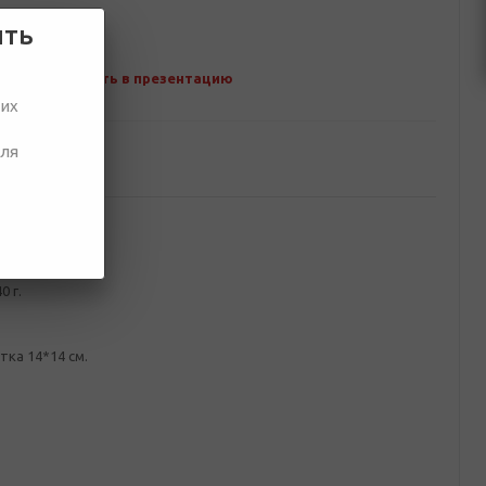
ить
Добавить в презентацию
ших
для
ование
 ящик
 г.
ка 14*14 см.