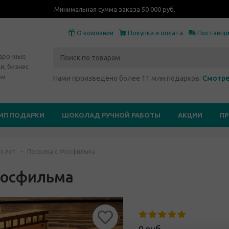
Минимальная сумма заказа 50 000 руб.
О компании
Покупка и оплата
Поставщ
дарочные
и, бизнес
ом
Нами произведено более 11 млн.подарков.
Смотре
ИП ПОДАРКИ
ШОКОЛАД РУЧНОЙ РАБОТЫ
АКЦИИ
П
х лет
-
Посылка с Мосфильма
Мосфильма