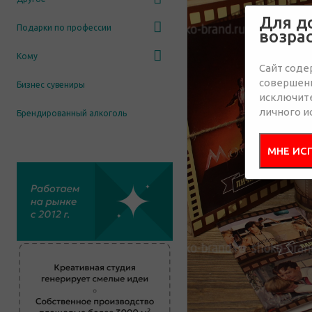
Для д
Подарки по профессии
возра
Кому
Сайт соде
совершенн
Бизнес сувениры
исключит
личного и
Брендированный алкоголь
МНЕ ИС