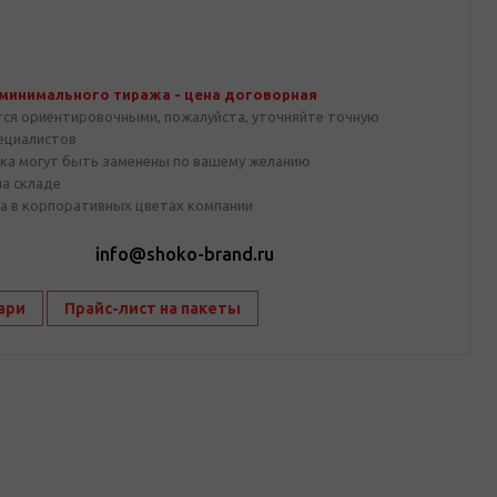
 минимального тиража - цена договорная
тся ориентировочными, пожалуйста, уточняйте точную
пециалистов
ка могут быть заменены по вашему желанию
на складе
а в корпоративных цветах компании
1
info@shoko-brand.ru
ари
Прайс-лист на пакеты