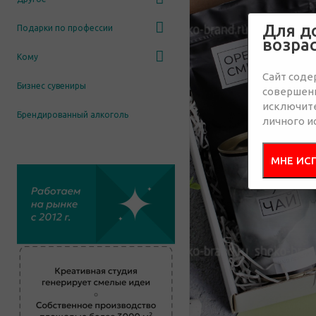
Для д
Подарки по профессии
возра
Кому
Сайт соде
Бизнес сувениры
совершенн
исключит
Брендированный алкоголь
личного и
МНЕ ИС