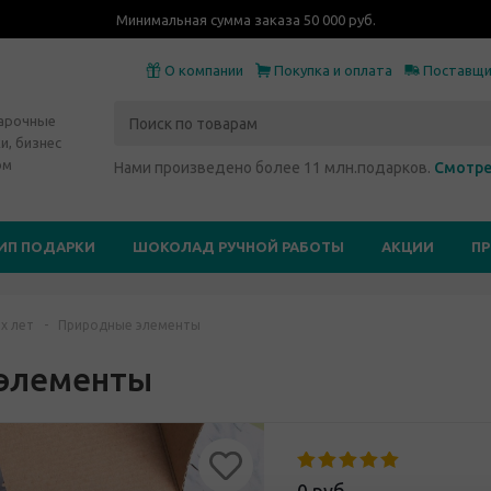
Минимальная сумма заказа 50 000 руб.
О компании
Покупка и оплата
Поставщ
дарочные
и, бизнес
ом
Нами произведено более 11 млн.подарков.
Смотре
ИП ПОДАРКИ
ШОКОЛАД РУЧНОЙ РАБОТЫ
АКЦИИ
П
х лет
-
Природные элементы
элементы