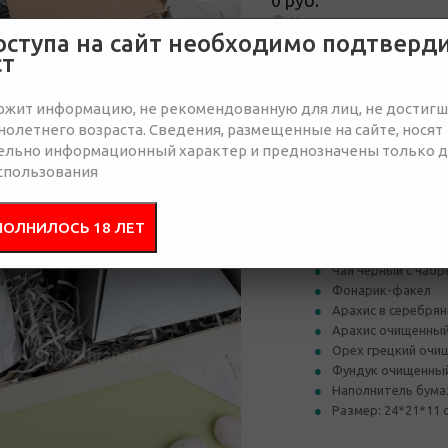
0 руб.
Нет в наличии
оступа на сайт необходимо подтверд
ст
Отправить запрос
ржит информацию, не рекомендованную для лиц, не достиг
олетнего возраста. Сведения, размещенные на сайте, носят
ельно информационный характер и преднозначены только 
спользования
Состав
Брендир
ПОЛНИЛОСЬ 18 ЛЕТ
Коробка картонна
Чай черный с чабре
Фонарик-факел
Арахис в серебрян
Арахис очищенный 
Орех грецкий очищ
Фундук очищенный
Наполнитель бум
Размер: 24*21*11 