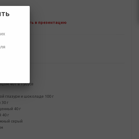
ить
Добавить в презентацию
ших
для
ование
я белая
цом 40 г в тубусе
ой глазури и шоколаде 100 г
30 г
енный 40 г
 40 г
ажный серый
см