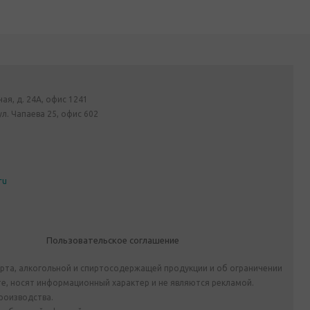
ная, д. 24А, офис 1241
ул. Чапаева 25, офис 602
ru
Пользовательское соглашение
ирта, алкогольной и спиртосодержащей продукции и об ограничении
е, носят информационный характер и не являются рекламой.
роизводства.