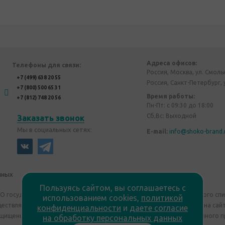
Адреса офисов:
Телефоны для связи:
Россия, Москва, ул. Смоль
+7 (499) 638 20 55
Россия, Санкт-Петербург, 
+7 (800) 500 65 31
Время работы:
+7 (812) 748 20 56
Пн-Пт: с 09:30 до 18:00
Сб,Вс: Выходной
Заказать звонок
Мы в социальных сетях:
E-mail:
info@shoko-brand.
нных
Политика конфиденциальности
Пользуясь сайтом, вы соглашаетесь с
"О государственном регулировании производства и оборота этилового сп
использованием cookies,
политикой
уществляем дистанционную торговлю. Все материалы, размещенные на сайт
конфиденциальности
и
даете согласие
ащищены "Shoko Brand". Авторские корпоративные подарки собственного п
на обработку персональных данных