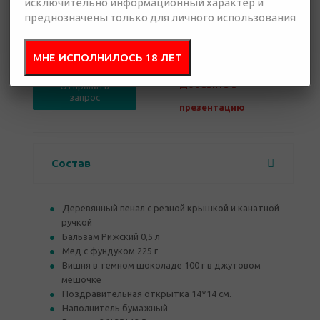
исключительно информационный характер и
преднозначены только для личного использования
0 руб.
Нет в наличии
МНЕ ИСПОЛНИЛОСЬ 18 ЛЕТ
Добавить в
Отправить
запрос
презентацию
Состав
Деревянный пенал с резной крышкой и канатной
ручкой
Бальзам Рижский 0,5 л
Мед с фундуком 225 г
Вишня в темном шоколаде 100 г в джутовом
мешочке
Поздравительная открытка 14*14 см.
Наполнитель бумажный