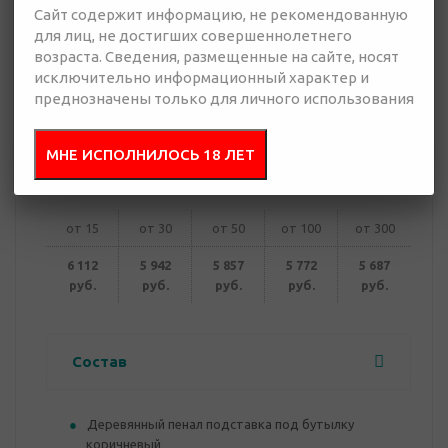
Сайт содержит информацию, не рекомендованную
для лиц, не достигших совершеннолетнего
5 687 руб.
возраста. Сведения, размещенные на сайте, носят
Много
исключительно информационный характер и
преднозначены только для личного использования
Добавить в
Отправить
запрос
презентацию
МНЕ ИСПОЛНИЛОСЬ 18 ЛЕТ
от 15
от 30
от 50
от 100
от 300
6 112
5 942
5 857
5 772
5 687
руб.
руб.
руб.
руб.
руб.
Состав
Деревянный пенал подставка под бутылку
коричневый